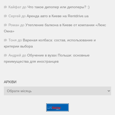
Кайфат
до
Что такое дипопер или дипоперы? :)
Сергей
до
Аренда авто в Киеве на Rentdrive.ua
Роман
до
Утепление балкона в Киеве от компании «Люкс
Окна»
Тоня
до
Вареная колбаса: состав, использование и
критерии выбора
Андрей
до
Обучение в вузах Польши: основные
преимущества для иностранцев
АРХІВИ
Архіви