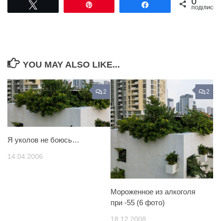
0
Tвітнути
Pin
Поділитися
ПОДІЛИСЬ
YOU MAY ALSO LIKE...
2
2
Я уколов не боюсь…
14.04.2006
Мороженное из алкоголя
при -55 (6 фото)
18.12.2008