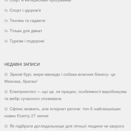
Софт и интересные программы
Спорт і здоров'я
Техніка та гаджети
Тільки для дівчат
Туризм і подорожі
НЕДАВНІ ЗАПИСИ
Зіркові бурі, мери-авокадо і собака-власник бізнесу- це
Мексика, братан!
Електрокотел — що це, як працює, особливості виробництва
та вибір сучасного споживача
Сфінкс мовчить, але інтернет регоче: топ-5 найсмішніших
новин Єгипту 27 липня
Як підібрати доглядальницю для літньої людини чи хворого