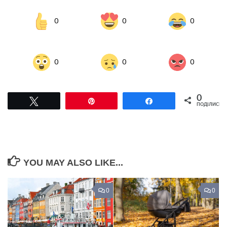
0
0
0
0
0
0
0
Tвітнути
Pin
Поділитися
ПОДІЛИСЬ
YOU MAY ALSO LIKE...
0
0