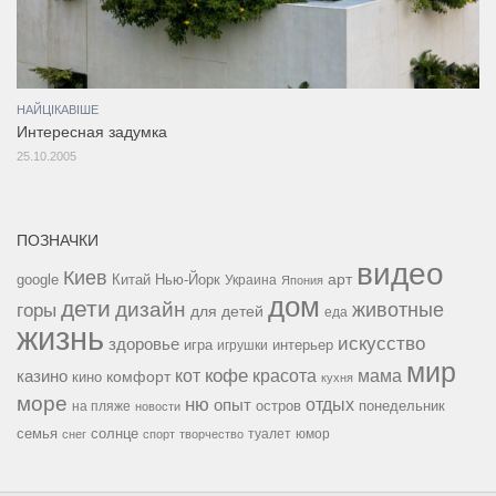
НАЙЦІКАВІШЕ
Интересная задумка
25.10.2005
ПОЗНАЧКИ
видео
Киев
google
Китай
Нью-Йорк
арт
Украина
Япония
дом
дети
дизайн
горы
животные
для детей
еда
жизнь
искусство
здоровье
игра
игрушки
интерьер
мир
кофе
красота
мама
кот
казино
комфорт
кино
кухня
море
ню
опыт
отдых
остров
на пляже
понедельник
новости
семья
солнце
туалет
юмор
снег
спорт
творчество