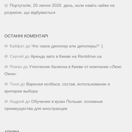
Португалія, 20 липня 2026: день, коли навіть чайки не
розуміли, що відбувається
ОСТАННІ КОМЕНТАРІ
Кайфат
до
Что такое дипопер или дипоперы? :)
Сергей
до
Аренда авто в Киеве на Rentdrive.ua
Роман
до
Утепление балкона в Киеве от компании «Люкс
Окна»
Тоня
до
Вареная колбаса: состав, использование и
критерии выбора
Андрей
до
Обучение в вузах Польши: основные
преимущества для иностранцев
АРХІВИ