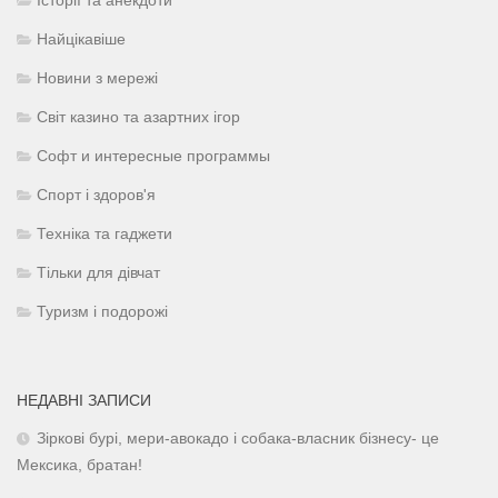
Історії та анекдоти
Найцікавіше
Новини з мережі
Світ казино та азартних ігор
Софт и интересные программы
Спорт і здоров'я
Техніка та гаджети
Тільки для дівчат
Туризм і подорожі
НЕДАВНІ ЗАПИСИ
Зіркові бурі, мери-авокадо і собака-власник бізнесу- це
Мексика, братан!