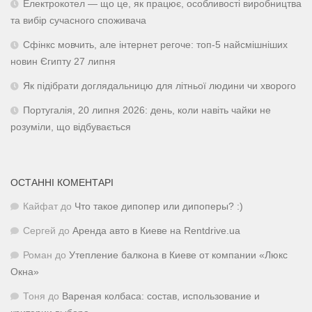
Електрокотел — що це, як працює, особливості виробництва
та вибір сучасного споживача
Сфінкс мовчить, але інтернет регоче: топ-5 найсмішніших
новин Єгипту 27 липня
Як підібрати доглядальницю для літньої людини чи хворого
Португалія, 20 липня 2026: день, коли навіть чайки не
розуміли, що відбувається
ОСТАННІ КОМЕНТАРІ
Кайфат
до
Что такое дипопер или дипоперы? :)
Сергей
до
Аренда авто в Киеве на Rentdrive.ua
Роман
до
Утепление балкона в Киеве от компании «Люкс
Окна»
Тоня
до
Вареная колбаса: состав, использование и