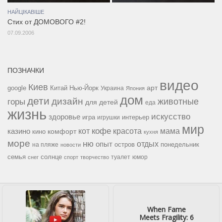
НАЙЦІКАВІШЕ
Стих от ДОМОВОГО #2!
07.09.2006
ПОЗНАЧКИ
видео
Киев
google
Китай
Нью-Йорк
арт
Украина
Япония
дом
дети
дизайн
горы
животные
для детей
еда
жизнь
искусство
здоровье
игра
игрушки
интерьер
мир
кофе
красота
мама
кот
казино
комфорт
кино
кухня
море
ню
опыт
отдых
остров
на пляже
понедельник
новости
семья
солнце
туалет
юмор
снег
спорт
творчество