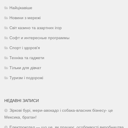
Найцікавіше
Новини з мережі
Світ казино та азартних ігор
Софт и интересные программы
Спорт і здоров'я
Техніка та гаджети
Тільки для дівчат
Туризм і подорожі
НЕДАВНІ ЗАПИСИ
Зіркові бурі, мери-авокадо і собака-власник бізнесу- це
Мексика, братан!
Електрокотел — що це, як працює, особливості виробництва