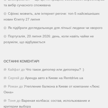
та вибір сучасного споживача
Сфінкс мовчить, але інтернет регоче: топ-5 найсмішніших
новин Єгипту 27 липня
Як підібрати доглядальницю для літньої людини чи хворого
Португалія, 20 липня 2026: день, коли навіть чайки не
розуміли, що відбувається
ОСТАННІ КОМЕНТАРІ
Кайфат
до
Что такое дипопер или дипоперы? :)
Сергей
до
Аренда авто в Киеве на Rentdrive.ua
Роман
до
Утепление балкона в Киеве от компании «Люкс
Окна»
Тоня
до
Вареная колбаса: состав, использование и
критерии выбора