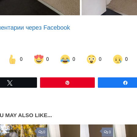
ентарии через Facebook
0
0
0
0
0
Share on Facebook
Share on LinkedIn
Tвітнути
Pin
По
Share on Pinterest
U MAY ALSO LIKE...
0
0