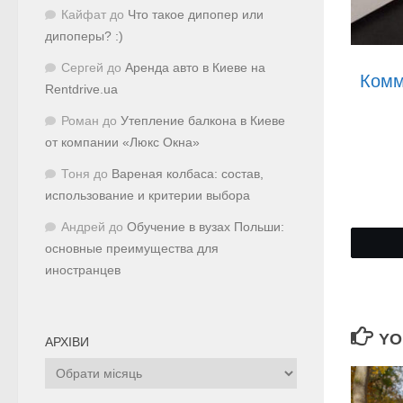
Кайфат
до
Что такое дипопер или
дипоперы? :)
Сергей
до
Аренда авто в Киеве на
Комм
Rentdrive.ua
Роман
до
Утепление балкона в Киеве
от компании «Люкс Окна»
Тоня
до
Вареная колбаса: состав,
использование и критерии выбора
Андрей
до
Обучение в вузах Польши:
основные преимущества для
иностранцев
YO
АРХІВИ
Архіви