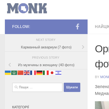
FOLLOW:
НАЙЦІ
NEXT STORY
Ор
Карманный аквариум (7 фото)
PREVIOUS STORY
фо
Из мужчины в женщину (40 фото)
BY
MON
Пошук:
Зелена
Медная
КАТЕГОРІЇ