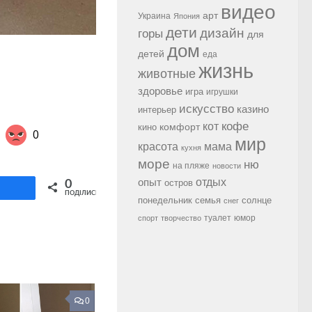
видео
арт
Украина
Япония
дети
дизайн
горы
для
дом
детей
еда
жизнь
животные
здоровье
игра
игрушки
искусство
казино
интерьер
кофе
кот
комфорт
кино
0
мир
красота
мама
кухня
море
ню
на пляже
новости
Share on Twitter
опыт
отдых
остров
0
ділитися
ПОДІЛИСЬ
семья
солнце
понедельник
снег
туалет
юмор
спорт
творчество
0