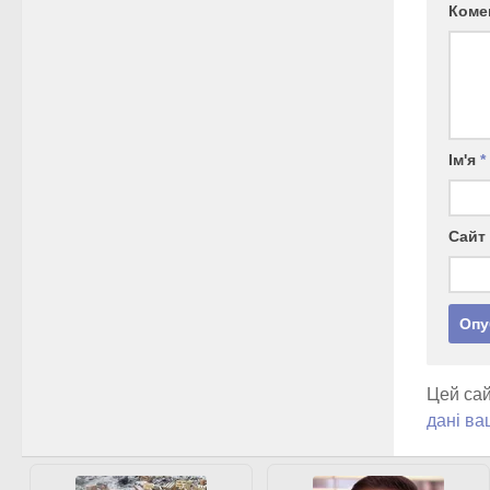
Коме
Ім'я
*
Сайт
Цей сай
дані ва