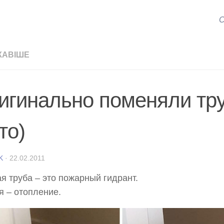
С
КАВІШЕ
игинально поменяли тру
то)
K
·
22.02.2011
я труба – это пожарный гидрант.
 – отопление.