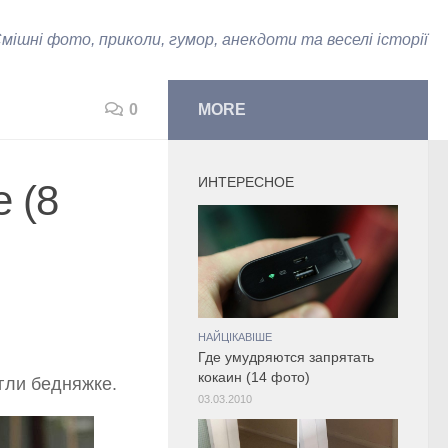
мішні фото, приколи, гумор, анекдоти та веселі історії
0
MORE
ИНТЕРЕСНОЕ
 (8
НАЙЦІКАВІШЕ
Где умудряются запрятать
кокаин (14 фото)
гли бедняжке.
03.03.2010