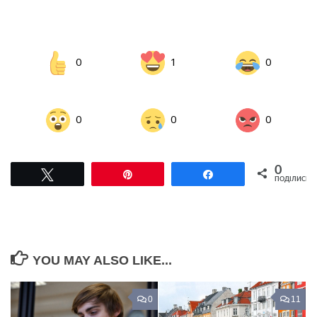
0
1
0
0
0
0
0
Tвітнути
Pin
Поділитися
ПОДІЛИСЬ
YOU MAY ALSO LIKE...
0
11