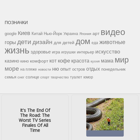
ПОЗНАЧКИ
видео
Киев
google
Китай
Нью-Йорк
арт
Украина
Япония
дом
дети
дизайн
горы
животные
для детей
еда
жизнь
искусство
здоровье
игра
игрушки
интерьер
мир
кофе
красота
мама
кот
казино
комфорт
кино
кухня
море
ню
опыт
отдых
остров
на пляже
понедельник
новости
семья
солнце
туалет
юмор
снег
спорт
творчество