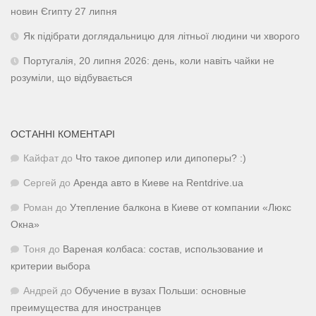
новин Єгипту 27 липня
Як підібрати доглядальницю для літньої людини чи хворого
Португалія, 20 липня 2026: день, коли навіть чайки не
розуміли, що відбувається
ОСТАННІ КОМЕНТАРІ
Кайфат
до
Что такое дипопер или дипоперы? :)
Сергей
до
Аренда авто в Киеве на Rentdrive.ua
Роман
до
Утепление балкона в Киеве от компании «Люкс
Окна»
Тоня
до
Вареная колбаса: состав, использование и
критерии выбора
Андрей
до
Обучение в вузах Польши: основные
преимущества для иностранцев