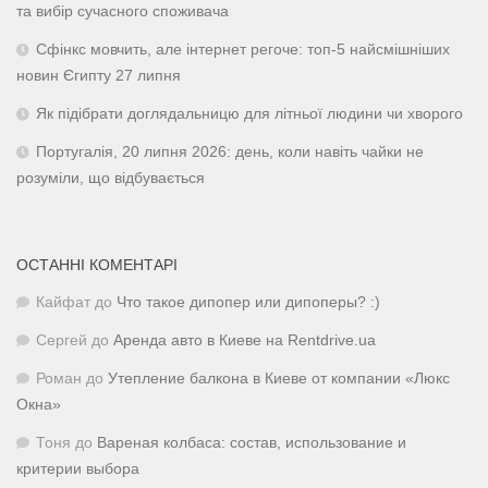
та вибір сучасного споживача
Сфінкс мовчить, але інтернет регоче: топ-5 найсмішніших
новин Єгипту 27 липня
Як підібрати доглядальницю для літньої людини чи хворого
Португалія, 20 липня 2026: день, коли навіть чайки не
розуміли, що відбувається
ОСТАННІ КОМЕНТАРІ
Кайфат
до
Что такое дипопер или дипоперы? :)
Сергей
до
Аренда авто в Киеве на Rentdrive.ua
Роман
до
Утепление балкона в Киеве от компании «Люкс
Окна»
Тоня
до
Вареная колбаса: состав, использование и
критерии выбора