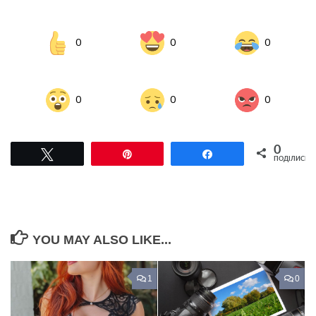
0
0
0
0
0
0
0
Tвітнути
Pin
Поділитися
ПОДІЛИСЬ
YOU MAY ALSO LIKE...
1
0