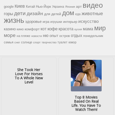
видео
Киев
google
Китай
Нью-Йорк
арт
Украина
Япония
дом
дети
дизайн
горы
животные
для детей
еда
жизнь
искусство
здоровье
игра
игрушки
интерьер
мир
кофе
красота
мама
кот
казино
комфорт
кино
кухня
море
ню
опыт
отдых
остров
на пляже
понедельник
новости
семья
солнце
туалет
юмор
снег
спорт
творчество