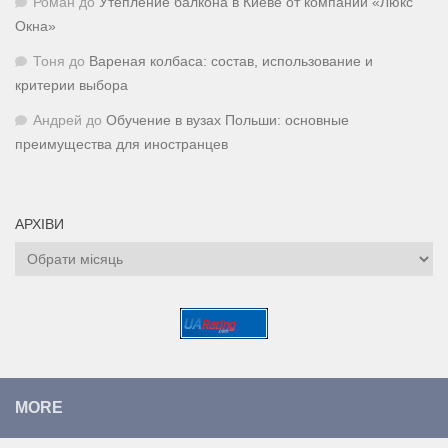
Роман
до
Утепление балкона в Киеве от компании «Люкс
Окна»
Тоня
до
Вареная колбаса: состав, использование и
критерии выбора
Андрей
до
Обучение в вузах Польши: основные
преимущества для иностранцев
АРХІВИ
Архіви
MORE