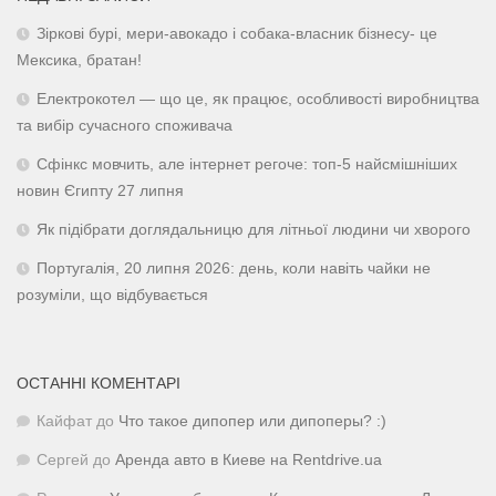
Зіркові бурі, мери-авокадо і собака-власник бізнесу- це
Мексика, братан!
Електрокотел — що це, як працює, особливості виробництва
та вибір сучасного споживача
Сфінкс мовчить, але інтернет регоче: топ-5 найсмішніших
новин Єгипту 27 липня
Як підібрати доглядальницю для літньої людини чи хворого
Португалія, 20 липня 2026: день, коли навіть чайки не
розуміли, що відбувається
ОСТАННІ КОМЕНТАРІ
Кайфат
до
Что такое дипопер или дипоперы? :)
Сергей
до
Аренда авто в Киеве на Rentdrive.ua