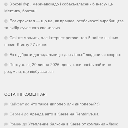
Зіркові бурі, мери-авокадо і собака-власник бізнесу- це
Мексика, братан!
Електрокотел — що це, як працює, особливості виробництва
та вибір сучасного споживача
Сфінкс мовчить, але інтернет регоче: топ-5 найсмішніших
новин Єгипту 27 липня
Як підібрати доглядальницю для літньої людини чи хворого
Португалія, 20 липня 2026: день, коли навіть чайки не
розуміли, що відбувається
ОСТАННІ КОМЕНТАРІ
Кайфат
до
Что такое дипопер или дипоперы? :)
Сергей
до
Аренда авто в Киеве на Rentdrive.ua
Роман
до
Утепление балкона в Киеве от компании «Люкс