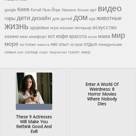
видео
Киев
google
Китай
Нью-Йорк
арт
Украина
Япония
дом
дети
дизайн
горы
животные
для детей
еда
жизнь
искусство
здоровье
игра
игрушки
интерьер
мир
кофе
красота
мама
кот
казино
комфорт
кино
кухня
море
ню
опыт
отдых
остров
на пляже
понедельник
новости
семья
солнце
туалет
юмор
снег
спорт
творчество