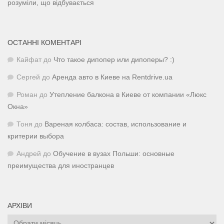
розуміли, що відбувається
ОСТАННІ КОМЕНТАРІ
Кайфат
до
Что такое дипопер или дипоперы? :)
Сергей
до
Аренда авто в Киеве на Rentdrive.ua
Роман
до
Утепление балкона в Киеве от компании «Люкс
Окна»
Тоня
до
Вареная колбаса: состав, использование и
критерии выбора
Андрей
до
Обучение в вузах Польши: основные
преимущества для иностранцев
АРХІВИ
Архіви