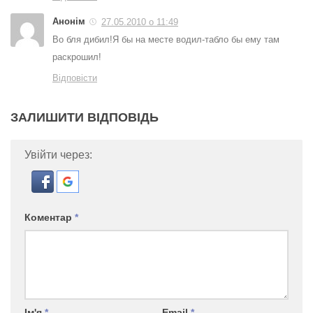
Анонім
27.05.2010 о 11:49
Во бля дибил!Я бы на месте водил-табло бы ему там
раскрошил!
Відповісти
ЗАЛИШИТИ ВІДПОВІДЬ
Увійти через:
Коментар
*
Ім'я
*
Email
*