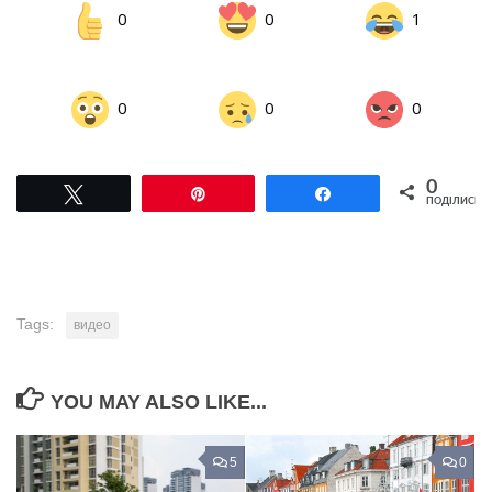
0
0
1
0
0
0
0
Tвітнути
Pin
Поділитися
ПОДІЛИСЬ
Tags:
видео
YOU MAY ALSO LIKE...
5
0