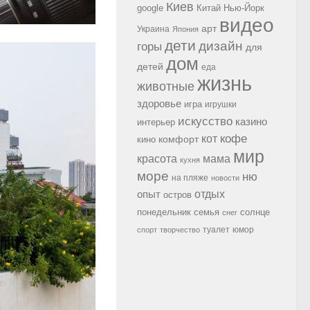
Киев
google
Китай
Нью-Йорк
видео
арт
Украина
Япония
дети
дизайн
горы
для
дом
детей
еда
жизнь
животные
здоровье
игра
игрушки
искусство
казино
интерьер
кофе
кот
комфорт
кино
мир
красота
мама
кухня
море
ню
на пляже
новости
опыт
отдых
остров
семья
солнце
понедельник
снег
туалет
юмор
спорт
творчество