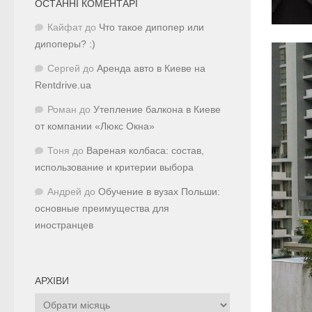
ОСТАННІ КОМЕНТАРІ
Кайфат
до
Что такое дипопер или
дипоперы? :)
Сергей
до
Аренда авто в Киеве на
Rentdrive.ua
Роман
до
Утепление балкона в Киеве
от компании «Люкс Окна»
Тоня
до
Вареная колбаса: состав,
использование и критерии выбора
Андрей
до
Обучение в вузах Польши:
основные преимущества для
иностранцев
АРХІВИ
Архіви