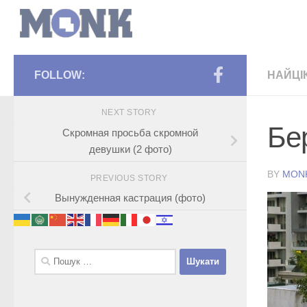
FOLLOW:
НАЙЦІ
NEXT STORY
Бе
Скромная просьба скромной
девушки (2 фото)
BY
MON
PREVIOUS STORY
Вынужденная кастрация (фото)
Пошук: