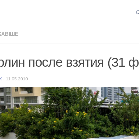
С
КАВІШЕ
рлин после взятия (31 ф
K
·
11.05.2010