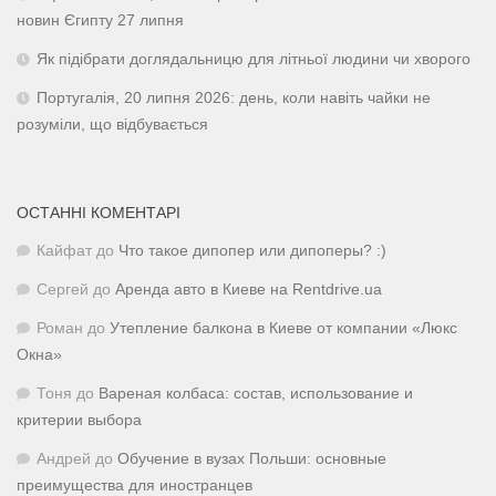
новин Єгипту 27 липня
Як підібрати доглядальницю для літньої людини чи хворого
Португалія, 20 липня 2026: день, коли навіть чайки не
розуміли, що відбувається
ОСТАННІ КОМЕНТАРІ
Кайфат
до
Что такое дипопер или дипоперы? :)
Сергей
до
Аренда авто в Киеве на Rentdrive.ua
Роман
до
Утепление балкона в Киеве от компании «Люкс
Окна»
Тоня
до
Вареная колбаса: состав, использование и
критерии выбора
Андрей
до
Обучение в вузах Польши: основные
преимущества для иностранцев