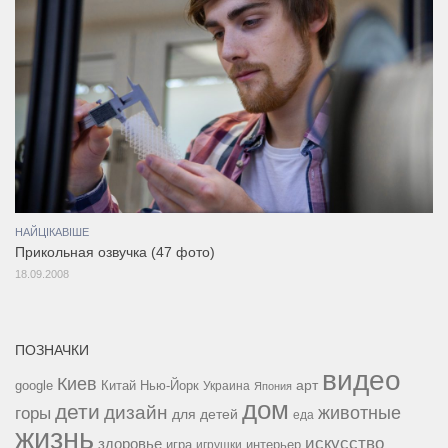
НАЙЦІКАВІШЕ
Прикольная озвучка (47 фото)
18.09.2008
ПОЗНАЧКИ
видео
Киев
google
Китай
Нью-Йорк
арт
Украина
Япония
дом
дети
дизайн
горы
животные
для детей
еда
жизнь
искусство
здоровье
игра
игрушки
интерьер