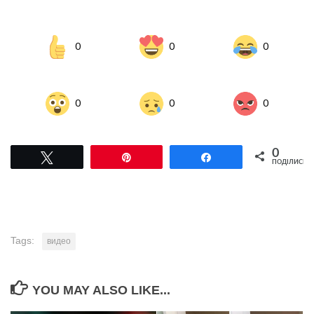
0
0
0
0
0
0
0
Tвітнути
Pin
Поділитися
ПОДІЛИСЬ
Tags:
видео
YOU MAY ALSO LIKE...