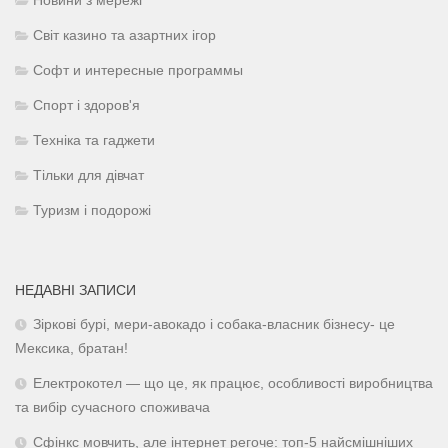
Новини з мережі
Світ казино та азартних ігор
Софт и интересные программы
Спорт і здоров'я
Техніка та гаджети
Тільки для дівчат
Туризм і подорожі
НЕДАВНІ ЗАПИСИ
Зіркові бурі, мери-авокадо і собака-власник бізнесу- це
Мексика, братан!
Електрокотел — що це, як працює, особливості виробництва
та вибір сучасного споживача
Сфінкс мовчить, але інтернет регоче: топ-5 найсмішніших