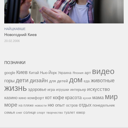
НАЙЦІКАВІШЕ
Новогодний Киев
20.02.2006
ПОЗНАЧКИ
видео
Киев
google
Китай
Нью-Йорк
арт
Украина
Япония
дом
дети
дизайн
горы
животные
для детей
еда
жизнь
искусство
здоровье
игра
игрушки
интерьер
мир
кофе
красота
мама
кот
казино
комфорт
кино
кухня
море
ню
опыт
отдых
остров
на пляже
понедельник
новости
семья
солнце
туалет
юмор
снег
спорт
творчество