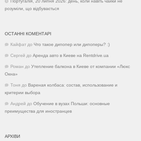
Португалія, 20 липня 2026: день, коли навіть чайки не
розуміли, що відбувається
ОСТАННІ КОМЕНТАРІ
Кайфат
до
Что такое дипопер или дипоперы? :)
Сергей
до
Аренда авто в Киеве на Rentdrive.ua
Роман
до
Утепление балкона в Киеве от компании «Люкс
Окна»
Тоня
до
Вареная колбаса: состав, использование и
критерии выбора
Андрей
до
Обучение в вузах Польши: основные
преимущества для иностранцев
АРХІВИ