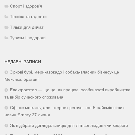
Спорт і здоров'я
Техніка та гаджети
Тільки для дівчат
Туризм і подорожі
НЕДАВНІ ЗАПИСИ
Зіркові бурі, мери-авокадо і собака-власник бізнесу- це
Мексика, братан!
Електрокотел — що це, як працює, особливості виробництва
та вибір сучасного споживача
Сфінкс мовчить, але інтернет регоче: топ-5 найсмішніших
новин Єгипту 27 липня
Як підібрати доглядальницю для літньої людини чи хворого