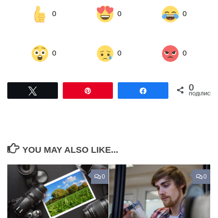
0
0
0
0
0
0
0
Tвітнути
Pin
Поділитися
ПОДІЛИСЬ
YOU MAY ALSO LIKE...
0
0