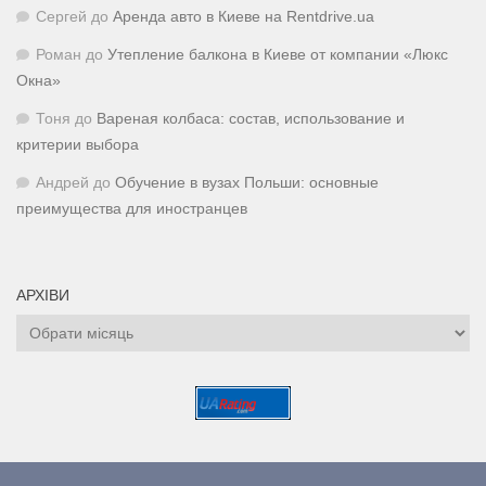
Сергей
до
Аренда авто в Киеве на Rentdrive.ua
Роман
до
Утепление балкона в Киеве от компании «Люкс
Окна»
Тоня
до
Вареная колбаса: состав, использование и
критерии выбора
Андрей
до
Обучение в вузах Польши: основные
преимущества для иностранцев
АРХІВИ
Архіви