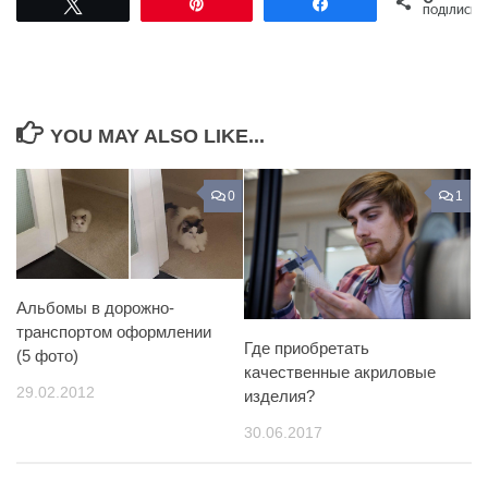
Tвітнути
Pin
Поділитися
ПОДІЛИСЬ
YOU MAY ALSO LIKE...
0
1
Альбомы в дорожно-
транспортом оформлении
Где приобретать
(5 фото)
качественные акриловые
29.02.2012
изделия?
30.06.2017