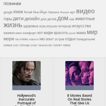
ПОЗНАЧКИ
видео
Киев
google
Китай
Нью-Йорк
арт
Украина
Япония
дом
дети
дизайн
горы
животные
для детей
еда
жизнь
искусство
здоровье
игра
игрушки
интерьер
мир
кофе
красота
мама
кот
казино
комфорт
кино
кухня
море
ню
опыт
отдых
остров
на пляже
понедельник
новости
семья
солнце
туалет
юмор
снег
спорт
творчество