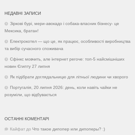
НЕДАВНІ ЗАПИСИ
Зіркові бурі, мери-авокадо і собака-власник бізнесу- це
Мексика, братан!
Електрокотел — що це, як працює, особливості виробництва
та вибір сучасного споживача
Сфінкс мовчить, але інтернет регоче: топ-5 найсмішніших
новин Єгипту 27 липня
Як підібрати доглядальницю для літньої людини чи хворого
Португалія, 20 липня 2026: день, коли навіть чайки не
розуміли, що відбувається
ОСТАННІ КОМЕНТАРІ
Кайфат
до
Что такое дипопер или дипоперы? :)