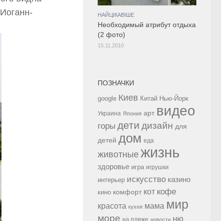
 Иоганн-
НАЙЦІКАВІШЕ
Необходимый атрибут отдыха
(2 фото)
15.11.2010
ПОЗНАЧКИ
Киев
google
Китай
Нью-Йорк
видео
арт
Украина
Япония
дети
дизайн
горы
для
дом
детей
еда
жизнь
животные
здоровье
игра
игрушки
искусство
казино
интерьер
кофе
кот
комфорт
кино
мир
красота
мама
кухня
море
ню
на пляже
новости