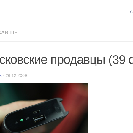
С
КАВІШЕ
сковские продавцы (39 
K
·
26.12.2009