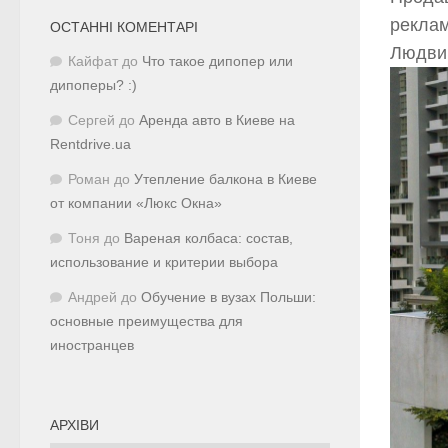
реклам
ОСТАННІ КОМЕНТАРІ
Людвиг
Кайфат
до
Что такое дипопер или
дипоперы? :)
Сергей
до
Аренда авто в Киеве на
Rentdrive.ua
Роман
до
Утепление балкона в Киеве
от компании «Люкс Окна»
Тоня
до
Вареная колбаса: состав,
использование и критерии выбора
Андрей
до
Обучение в вузах Польши:
основные преимущества для
иностранцев
АРХІВИ