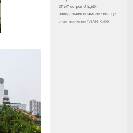
опыт
отдых
остров
семья
солнце
понедельник
снег
туалет
юмор
спорт
творчество