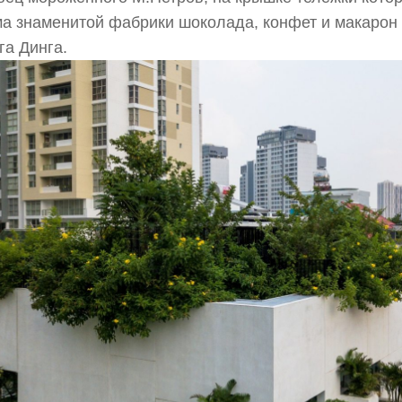
а знаменитой фабрики шоколада, конфет и макарон
а Динга.