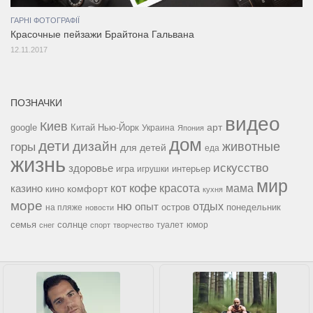
ГАРНІ ФОТОГРАФІЇ
Красочные пейзажи Брайтона Гальвана
12.11.2017
ПОЗНАЧКИ
видео
Киев
google
Китай
Нью-Йорк
арт
Украина
Япония
дом
дети
дизайн
горы
животные
для детей
еда
жизнь
искусство
здоровье
игра
игрушки
интерьер
мир
кофе
красота
мама
кот
казино
комфорт
кино
кухня
море
ню
опыт
отдых
остров
на пляже
понедельник
новости
семья
солнце
туалет
юмор
снег
спорт
творчество