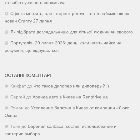
та вибір сучасного споживача
Сфінкс мовчить, але інтернет регоче: топ-5 найсмішніших
новин Єгипту 27 липня
Як підібрати доглядальницю для літньої людини чи хворого
Португалія, 20 липня 2026: день, коли навіть чайки не
розуміли, що відбувається
ОСТАННІ КОМЕНТАРІ
Кайфат
до
Что такое дипопер или дипоперы? :)
Сергей
до
Аренда авто в Киеве на Rentdrive.ua
Роман
до
Утепление балкона в Киеве от компании «Люкс
Окна»
Тоня
до
Вареная колбаса: состав, использование и
критерии выбора