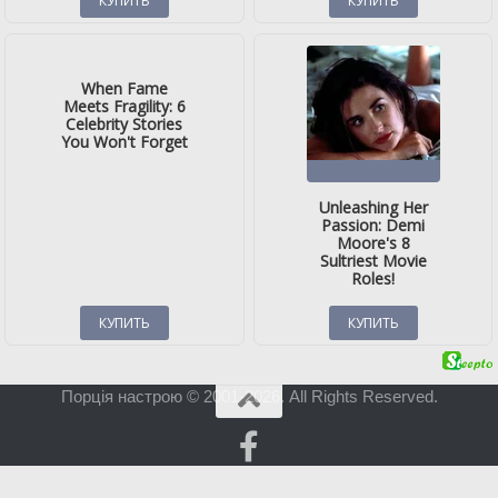
Порція настрою © 2001-2026. All Rights Reserved.