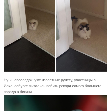
Ну и напоследок, уже известные рунету, участницы в
Йоханесбурге пытались побить рекорд самого большого
парада в бикини.