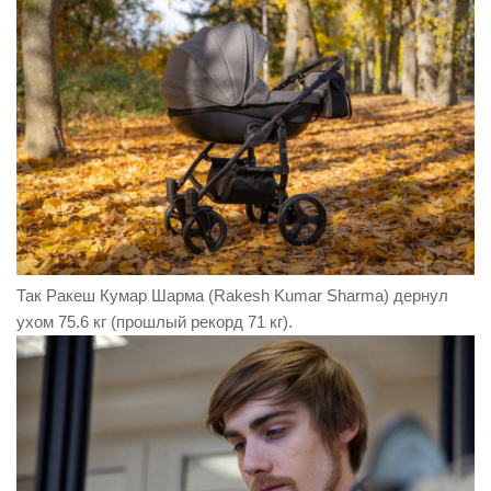
Так Ракеш Кумар Шарма (Rakesh Kumar Sharma) дернул
ухом 75.6 кг (прошлый рекорд 71 кг).