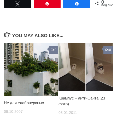
0
Tвітнути
Pin
Поділитися
ПОДІЛИСЬ
YOU MAY ALSO LIKE...
0
0
Крампус – анти-Санта (23
Не для слабонервных
фото)
09.10.2007
03.01.2011