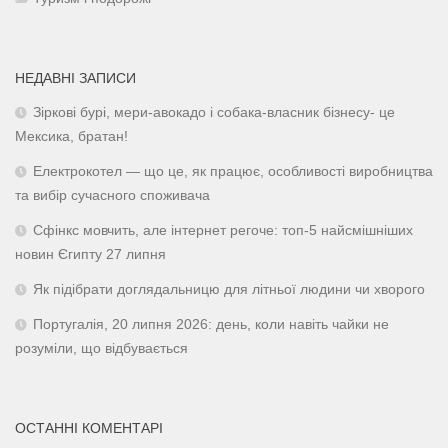
НЕДАВНІ ЗАПИСИ
Зіркові бурі, мери-авокадо і собака-власник бізнесу- це
Мексика, братан!
Електрокотел — що це, як працює, особливості виробництва
та вибір сучасного споживача
Сфінкс мовчить, але інтернет регоче: топ-5 найсмішніших
новин Єгипту 27 липня
Як підібрати доглядальницю для літньої людини чи хворого
Португалія, 20 липня 2026: день, коли навіть чайки не
розуміли, що відбувається
ОСТАННІ КОМЕНТАРІ