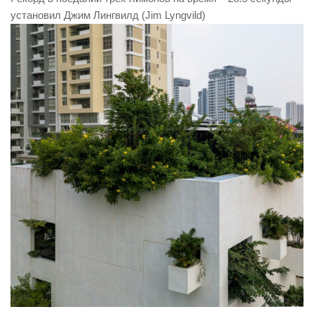
установил Джим Лингвилд (Jim Lyngvild)