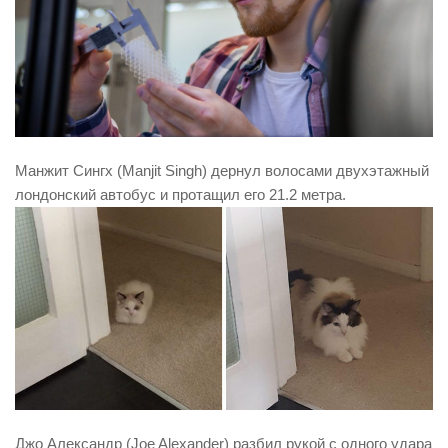
Манжит Сингх (Manjit Singh) дернул волосами двухэтажный
лондонский автобус и протащил его 21.2 метра.
Джо Александр (Joe Alexander) разбил рукой с одного удара