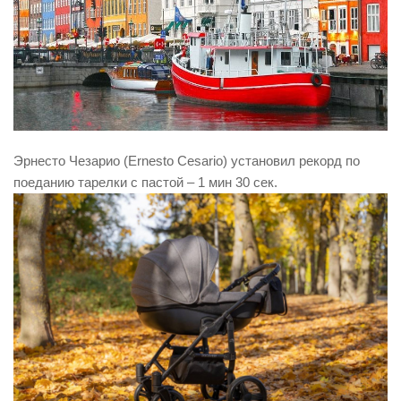
Эрнесто Чезарио (Ernesto Cesario) установил рекорд по
поеданию тарелки с пастой – 1 мин 30 сек.