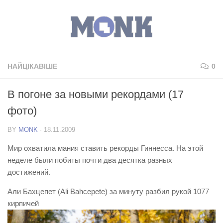
НАЙЦІКАВІШЕ
0
В погоне за новыми рекордами (17
фото)
BY
MONK
·
18.11.2009
Мир охватила мания ставить рекорды Гиннесcа. На этой
неделе были побиты почти два десятка разных
достижений.
Али Бахцепет (Ali Bahcepete) за минуту разбил рукой 1077
кирпичей