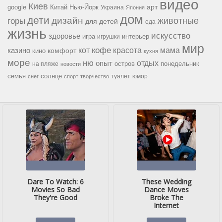
видео
Киев
google
Китай
Нью-Йорк
арт
Украина
Япония
дом
дети
дизайн
горы
животные
для детей
еда
жизнь
искусство
здоровье
игра
игрушки
интерьер
мир
кофе
красота
мама
кот
казино
комфорт
кино
кухня
море
ню
опыт
отдых
остров
на пляже
понедельник
новости
семья
солнце
туалет
юмор
снег
спорт
творчество