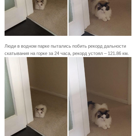
Люди в водном парке пытались побить рекорд дальности
скатывания на горке за 24 часа, рекорд устоял – 121.86 км.