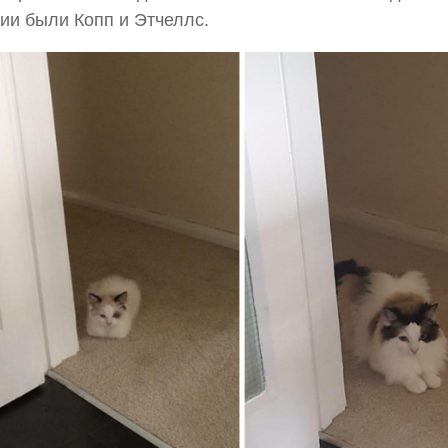
и были Копп и Этчеллс.