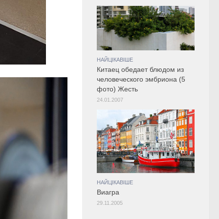
НАЙЦІКАВІШЕ
Китаец обедает блюдом из
человеческого эмбриона (5
фото) Жесть
24.01.2007
НАЙЦІКАВІШЕ
Виагра
29.11.2005