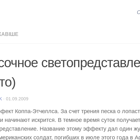
С
КАВІШЕ
сочное светопредставле
то)
K
·
01.09.2009
фект Коппа-Этчеллса. За счет трения песка о лопаст
и начинают искрится. В темное время суток получае
редставление. Название этому эффекту дал один жу
мериканских солдат, погибших в июле этого года в А