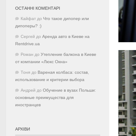
ОСТАННІ КОМЕНТАРІ
Кайфат
до
Что такое дипопер или
дипоперы? :)
Сергей
до
Аренда авто в Киеве на
Rentdrive.ua
Роман
до
Утепление балкона в Киеве
от компании «Люкс Окна»
Тоня
до
Вареная колбаса: состав,
использование и критерии выбора
Андрей
до
Обучение в вузах Польши:
основные преимущества для
иностранцев
АРХІВИ