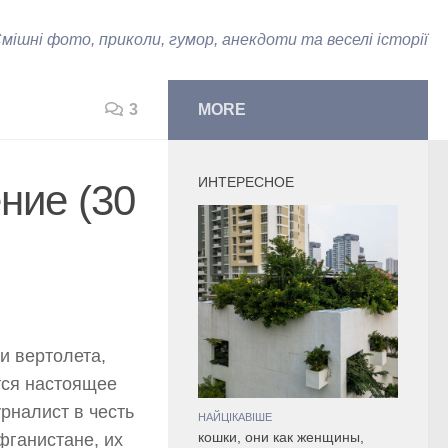
мішні фото, приколи, гумор, анекдоти та веселі історії
3
MORE
ИНТЕРЕСНОЕ
ние (30
и вертолета,
тся настоящее
рналист в честь
НАЙЦІКАВІШЕ
фганистане, их
кошки, они как женщины,