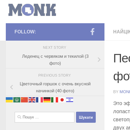
FOLLOW:
НАЙЦІ
NEXT STORY
Пе
Леденец с червяком и текилой (3
фото)
фо
PREVIOUS STORY
Цветочный горшок с очень вкусной
начинкой (40 фото)
BY
MON
Это эф
лопаст
Пошук:
светоп
двух а