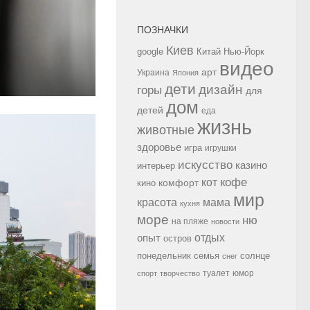
ПОЗНАЧКИ
Киев
google
Китай
Нью-Йорк
видео
арт
Украина
Япония
дети
дизайн
горы
для
дом
детей
еда
жизнь
животные
здоровье
игра
игрушки
искусство
казино
интерьер
кофе
кот
комфорт
кино
мир
красота
мама
кухня
море
ню
на пляже
новости
опыт
отдых
остров
семья
солнце
понедельник
снег
туалет
юмор
спорт
творчество