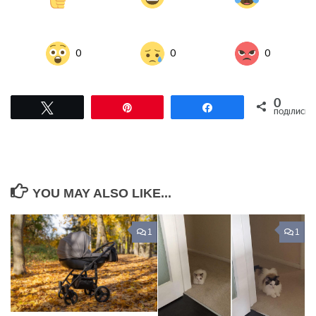
0
0
0
0
Tвітнути
Pin
Поділитися
ПОДІЛИСЬ
YOU MAY ALSO LIKE...
1
1