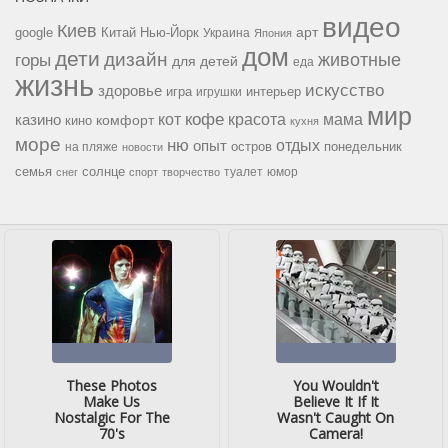
видео
Киев
google
Китай
Нью-Йорк
арт
Украина
Япония
дом
дети
дизайн
горы
животные
для детей
еда
жизнь
искусство
здоровье
игра
игрушки
интерьер
мир
кофе
красота
мама
кот
казино
комфорт
кино
кухня
море
ню
опыт
отдых
остров
на пляже
понедельник
новости
семья
солнце
туалет
юмор
снег
спорт
творчество