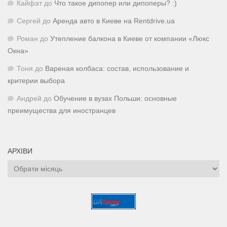
Кайфат
до
Что такое дипопер или дипоперы? :)
Сергей
до
Аренда авто в Киеве на Rentdrive.ua
Роман
до
Утепление балкона в Киеве от компании «Люкс
Окна»
Тоня
до
Вареная колбаса: состав, использование и
критерии выбора
Андрей
до
Обучение в вузах Польши: основные
преимущества для иностранцев
АРХІВИ
Архіви