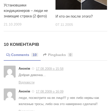
Установшики
кондиционеров – люди не
знающие страха (2 фото)
И кто он после этого?
21.10.2009
07.11.2005
10 КОМЕНТАРІВ
Comments
10
Pingbacks
0
Анонім
17.08.2009 о 15:58
Добрая девочка…
Відповісти
Анонім
17.08.2009 о 16:09
люди, посмотрите на ее лицо!!! у нее либо нервы как
железные тросы, либо она это намеренно сделала!!