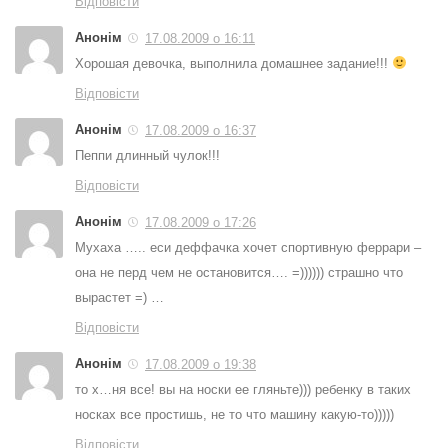
Відповісти
Анонім
17.08.2009 о 16:11
Хорошая девочка, выполнила домашнее задание!!!
Відповісти
Анонім
17.08.2009 о 16:37
Пеппи длинный чулок!!!
Відповісти
Анонім
17.08.2009 о 17:26
Мухаха ….. еси деффачка хочет спортивную феррари –
она не перд чем не остановится…. =)))))) страшно что
вырастет =) …
Відповісти
Анонім
17.08.2009 о 19:38
то х…ня все! вы на носки ее гляньте))) ребенку в таких
носках все простишь, не то что машину какую-то)))))
Відповісти