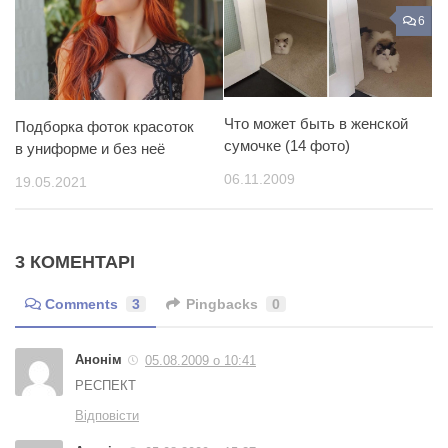
6
Что может быть в женской
Подборка фоток красоток
сумочке (14 фото)
в униформе и без неё
06.11.2009
19.05.2021
3 КОМЕНТАРІ
Comments
3
Pingbacks
0
Анонім
05.08.2009 о 10:41
РЕСПЕКТ
Відповісти