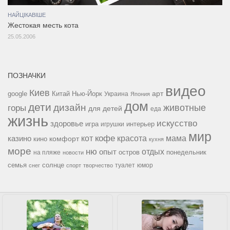
НАЙЦІКАВІШЕ
Жестокая месть кота
25.05.2006
ПОЗНАЧКИ
видео
Киев
google
Китай
Нью-Йорк
арт
Украина
Япония
дом
дети
дизайн
горы
животные
для детей
еда
жизнь
искусство
здоровье
игра
игрушки
интерьер
мир
кофе
красота
мама
кот
казино
комфорт
кино
кухня
море
ню
опыт
отдых
остров
на пляже
понедельник
новости
семья
солнце
туалет
юмор
снег
спорт
творчество