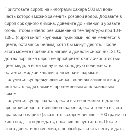
Приготовьте сироп: на килограмм сахара 500 мл воды,
часть которой можно заменить розовой водой. Добавьте в
сироп сок одного лимона, доведите до кипения и убавьте
огонь, чтобы кипело без изменения температуры при 104-
108С (сироп кипит крупными пузырями, но не меняется в
цвете, оставаясь белым) хотя бы минут десять. После
этого можете прибавить нагрев и довести сироп до 121 С,
до тех пор, пока сироп не приобретёт светло-золотистый
цвет мёда, а если капнуть на холодную поверхность
остаётся жидкой каплей, а не мягким шариком.
Получится супер-вкусный сироп, если вы замените воду
или часть воды свежим, процеженным апельсиновым
соком.
Получится супер пахлава, если вы не пожалеете для её
пропитки сироп от вишнёвого варенья, если только вы его
правильно варите (засыпать сахаром вишню – 700 грамм на
кило ягод – и подождать, пока вишня пустит сок. После
этого довести до кипения, в первый раз снять пенку и дать