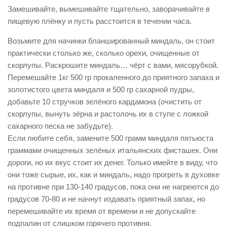
Замешивайте, вымешивайте тщательно, заворачивайте в
пищевую плёнку и пусть расстоится в течении часа.
Возьмите для начинки бланшированный миндаль, он стоит
практически столько же, сколько орехи, очищенные от
скорлупы. Раскрошите миндаль… чёрт с вами, мясорубкой.
Перемешайте 1кг 500 гр прокаленного до приятного запаха и
золотистого цвета миндаля и 500 гр сахарной пудры,
добавьте 10 стручков зелёного кардамона (очистить от
скорлупы, вынуть зёрна и растолочь их в ступе с ложкой
сахарного песка не забудьте).
Если любите себя, замените 500 грамм миндаля пятьюста
граммами очищенных зелёных итальянских фисташек. Они
дороги, но их вкус стоит их денег. Только имейте в виду, что
они тоже сырые, их, как и миндаль, надо прогреть в духовке
на противне при 130-140 градусов, пока они не нагреются до
градусов 70-80 и не начнут издавать приятный запах, но
перемешивайте их время от времени и не допускайте
подпалин от слишком горячего противня.