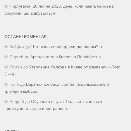
Португалія, 20 липня 2026: день, коли навіть чайки не
розуміли, що відбувається
ОСТАННІ КОМЕНТАРІ
Кайфат
до
Что такое дипопер или дипоперы? :)
Сергей
до
Аренда авто в Киеве на Rentdrive.ua
Роман
до
Утепление балкона в Киеве от компании «Люкс
Окна»
Тоня
до
Вареная колбаса: состав, использование и
критерии выбора
Андрей
до
Обучение в вузах Польши: основные
преимущества для иностранцев