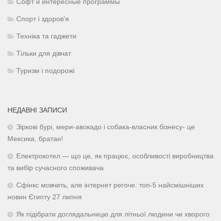
Софт и интересные программы
Спорт і здоров'я
Техніка та гаджети
Тільки для дівчат
Туризм і подорожі
НЕДАВНІ ЗАПИСИ
Зіркові бурі, мери-авокадо і собака-власник бізнесу- це
Мексика, братан!
Електрокотел — що це, як працює, особливості виробництва
та вибір сучасного споживача
Сфінкс мовчить, але інтернет регоче: топ-5 найсмішніших
новин Єгипту 27 липня
Як підібрати доглядальницю для літньої людини чи хворого