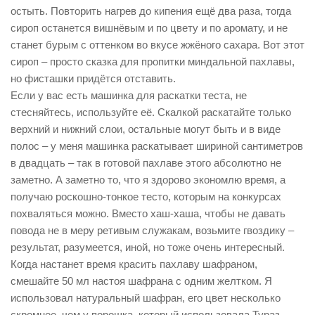
остыть. Повторить нагрев до кипения ещё два раза, тогда
сироп останется вишнёвым и по цвету и по аромату, и не
станет бурым с оттенком во вкусе жжёного сахара. Вот этот
сироп – просто сказка для пропитки миндальной пахлавы,
но фисташки придётся отставить.
Если у вас есть машинка для раскатки теста, не
стесняйтесь, используйте её. Скалкой раскатайте только
верхний и нижний слои, остальные могут быть и в виде
полос – у меня машинка раскатывает шириной сантиметров
в двадцать – так в готовой пахлаве этого абсолютно не
заметно. А заметно то, что я здорово экономлю время, а
получаю роскошно-тонкое тесто, которым на конкурсах
похваляться можно. Вместо хаш-хаша, чтобы не давать
повода не в меру ретивым служакам, возьмите гвоздику –
результат, разумеется, иной, но тоже очень интересный.
Когда настанет время красить пахлаву шафраном,
смешайте 50 мл настоя шафрана с одним желтком. Я
использовал натуральный шафран, его цвет несколько
скромнее, чем у порошка, который использовала Тураз-