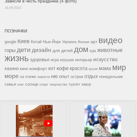
Зависли в честь праздника (4 фото)
16.09.2010
ПОЗНАЧКИ
видео
Киев
google
Китай
Нью-Йорк
арт
Украина
Япония
дом
дети
дизайн
горы
животные
для детей
еда
жизнь
искусство
здоровье
игра
игрушки
интерьер
мир
кофе
красота
мама
кот
казино
комфорт
кино
кухня
море
ню
опыт
отдых
остров
на пляже
понедельник
новости
семья
солнце
туалет
юмор
снег
спорт
творчество