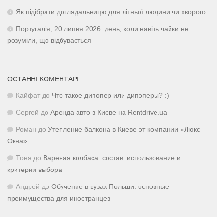
Як підібрати доглядальницю для літньої людини чи хворого
Португалія, 20 липня 2026: день, коли навіть чайки не
розуміли, що відбувається
ОСТАННІ КОМЕНТАРІ
Кайфат
до
Что такое дипопер или дипоперы? :)
Сергей
до
Аренда авто в Киеве на Rentdrive.ua
Роман
до
Утепление балкона в Киеве от компании «Люкс
Окна»
Тоня
до
Вареная колбаса: состав, использование и
критерии выбора
Андрей
до
Обучение в вузах Польши: основные
преимущества для иностранцев