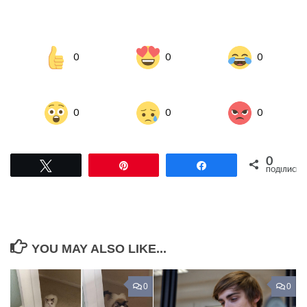
0
0
0
0
0
0
0
Tвітнути
Pin
Поділитися
ПОДІЛИСЬ
YOU MAY ALSO LIKE...
0
0