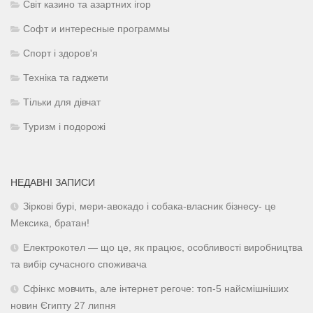
Світ казино та азартних ігор
Софт и интересные программы
Спорт і здоров'я
Техніка та гаджети
Тільки для дівчат
Туризм і подорожі
НЕДАВНІ ЗАПИСИ
Зіркові бурі, мери-авокадо і собака-власник бізнесу- це
Мексика, братан!
Електрокотел — що це, як працює, особливості виробництва
та вибір сучасного споживача
Сфінкс мовчить, але інтернет регоче: топ-5 найсмішніших
новин Єгипту 27 липня