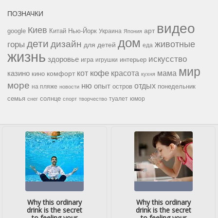
ПОЗНАЧКИ
видео
Киев
google
Китай
Нью-Йорк
арт
Украина
Япония
дом
дети
дизайн
горы
животные
для детей
еда
жизнь
искусство
здоровье
игра
игрушки
интерьер
мир
кофе
красота
мама
кот
казино
комфорт
кино
кухня
море
ню
опыт
отдых
остров
на пляже
понедельник
новости
семья
солнце
туалет
юмор
снег
спорт
творчество