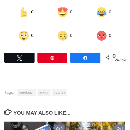
0
0
0
0
0
0
0
Tвітнути
Pin
Поділитися
ПОДІЛИСЬ
Tags:
комфорт
кухня
туалет
YOU MAY ALSO LIKE...
0
1