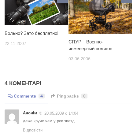
Больно? Зато бесплатно!!
СПУР – Военно-
22.11.2007
инженерный полигон
03.06.2006
4 КОМЕНТАРІ
Comments
4
Pingbacks
0
Анонім
20.05.2009 о 14:04
даже круче чем у рок звезд
Відповісти