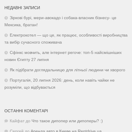
НЕДАВНІ ЗАПИСИ
Зіркові бурі, мери-авокадо і собака-власник бізнесу- це
Мексика, братан!
Електрокотел — що це, як працює, особливості виробництва
та вибір сучасного споживача
Сфінкс мовчить, але інтернет регоче: топ-5 найсмішніших
новин Єгипту 27 липня
Як підібрати доглядальницю для літньої людини чи хворого
Португалія, 20 липня 2026: день, коли навіть чайки не
розуміли, що відбувається
ОСТАННІ КОМЕНТАРІ
Кайфат
до
Что такое дипопер или дипоперы? :)
Сергей
до
Аренда авто в Киеве на Rentdrive.ua