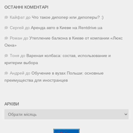
ОСТАННІ КОМЕНТАРІ
Кайфат
до
Что такое дипопер или дипоперы? :)
Сергей
до
Аренда авто в Киеве на Rentdrive.ua
Роман
до
Утепление балкона в Киеве от компании «Люкс
Окна»
Тоня
до
Вареная колбаса: состав, использование и
критерии выбора
Андрей
до
Обучение в вузах Польши: основные
преимущества для иностранцев
АРХІВИ
Архіви