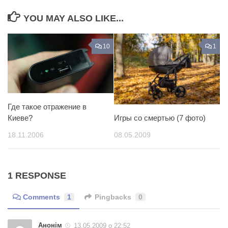
YOU MAY ALSO LIKE...
10
1
Где такое отражение в
Игры со смертью (7 фото)
Киеве?
08.05.2009
18.11.2006
1 RESPONSE
Comments
1
Pingbacks
0
Анонім
13.05.2009 о 22:52