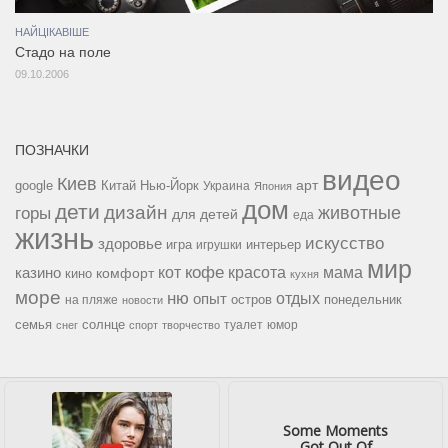
НАЙЦІКАВІШЕ
Стадо на поле
09.10.2006
ПОЗНАЧКИ
видео
Киев
google
Китай
Нью-Йорк
арт
Украина
Япония
дом
дети
дизайн
горы
животные
для детей
еда
жизнь
искусство
здоровье
игра
игрушки
интерьер
мир
кофе
красота
мама
кот
казино
комфорт
кино
кухня
море
ню
опыт
отдых
остров
на пляже
понедельник
новости
семья
солнце
туалет
юмор
снег
спорт
творчество