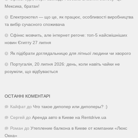
Мексика, братан!
Електрокотел — що це, як працює, особливості виробництва
та вибір сучасного споживача
Сфінкс мовчить, але інтернет регоче: топ-5 найсмішніших
новин Єгипту 27 липня
Як підібрати доглядальницю для літньої людини чи хворого
Португалія, 20 липня 2026: день, коли навіть чайки не
розуміли, що відбувається
ОСТАННІ КОМЕНТАРІ
Кайфат
до
Что такое дипопер или дипоперы? :)
Сергей
до
Аренда авто в Киеве на Rentdrive.ua
Роман
до
Утепление балкона в Киеве от компании «Люкс
Окна»