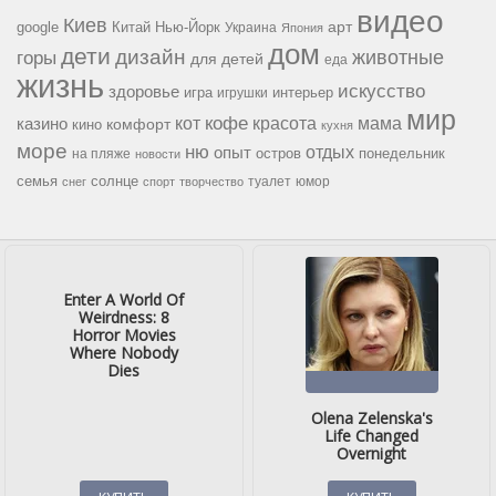
видео
Киев
google
Китай
Нью-Йорк
арт
Украина
Япония
дом
дети
дизайн
горы
животные
для детей
еда
жизнь
искусство
здоровье
игра
игрушки
интерьер
мир
кофе
красота
мама
кот
казино
комфорт
кино
кухня
море
ню
опыт
отдых
остров
на пляже
понедельник
новости
семья
солнце
туалет
юмор
снег
спорт
творчество