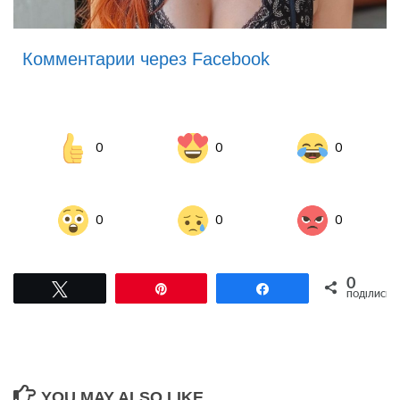
Комментарии через Facebook
0
0
0
0
0
0
0
Tвітнути
Pin
Поділитися
ПОДІЛИСЬ
YOU MAY ALSO LIKE...