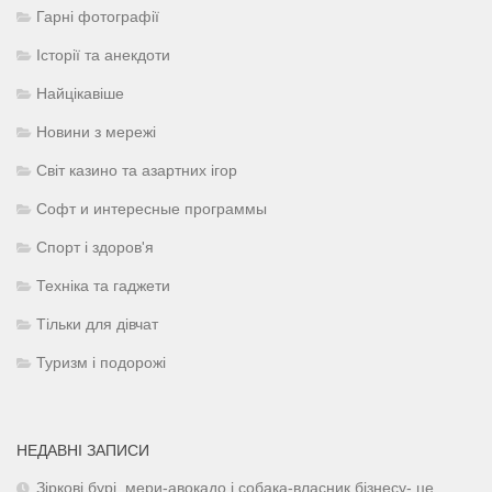
Гарні фотографії
Історії та анекдоти
Найцікавіше
Новини з мережі
Світ казино та азартних ігор
Софт и интересные программы
Спорт і здоров'я
Техніка та гаджети
Тільки для дівчат
Туризм і подорожі
НЕДАВНІ ЗАПИСИ
Зіркові бурі, мери-авокадо і собака-власник бізнесу- це