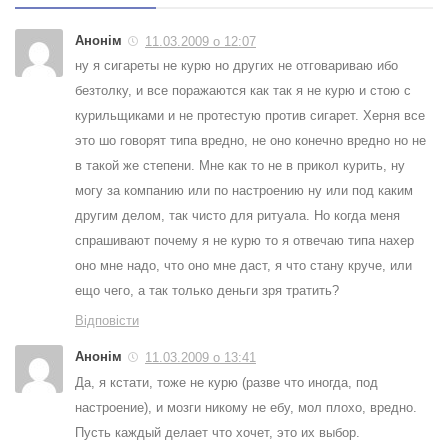
Анонім
11.03.2009 о 12:07
ну я сигареты не курю но других не отговариваю ибо
безтолку, и все поражаются как так я не курю и стою с
курильщиками и не протестую против сигарет. Херня все
это шо говорят типа вредно, не оно конечно вредно но не
в такой же степени. Мне как то не в прикол курить, ну
могу за компанию или по настроению ну или под каким
другим делом, так чисто для ритуала. Но когда меня
спрашивают почему я не курю то я отвечаю типа нахер
оно мне надо, что оно мне даст, я что стану круче, или
ещо чего, а так только деньги зря тратить?
Відповісти
Анонім
11.03.2009 о 13:41
Да, я кстати, тоже не курю (разве что иногда, под
настроение), и мозги никому не ебу, мол плохо, вредно.
Пусть каждый делает что хочет, это их выбор.