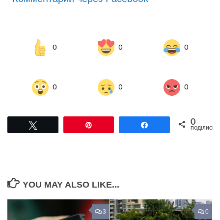
0
0
0
0
0
0
0
Tвітнути
Pin
Поділитися
ПОДІЛИСЬ
YOU MAY ALSO LIKE...
3
0