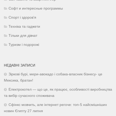
Софт и интересные программы
Спорт і здоров'я
Техніка та гаджети
Тільки для дівчат
Туризм і подорожі
НЕДАВНІ ЗАПИСИ
Зіркові бурі, мери-авокадо і собака-власник бізнесу- це
Мексика, братан!
Електрокотел — що це, як працює, особливості виробництва
та вибір сучасного споживача
Сфінкс мовчить, але інтернет регоче: топ-5 найсмішніших
новин Єгипту 27 липня