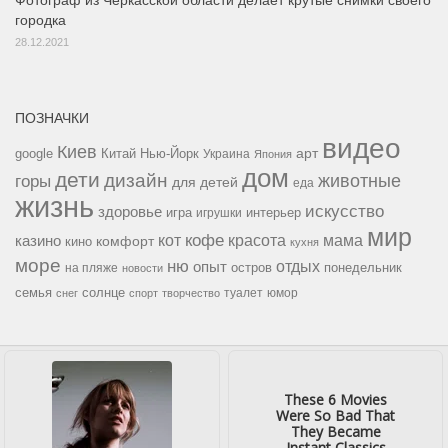
Фотограф из Черкасской области делает крутые снимки своего
городка
28.12.2021
ПОЗНАЧКИ
видео
Киев
google
Китай
Нью-Йорк
арт
Украина
Япония
дом
дети
дизайн
горы
животные
для детей
еда
жизнь
искусство
здоровье
игра
игрушки
интерьер
мир
кофе
красота
мама
кот
казино
комфорт
кино
кухня
море
ню
опыт
отдых
остров
на пляже
понедельник
новости
семья
солнце
туалет
юмор
снег
спорт
творчество