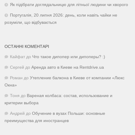
Як підібрати доглядальницю для літньої людини чи хворого
Португалія, 20 липня 2026: день, коли навіть чайки не
розуміли, що відбувається
ОСТАННІ КОМЕНТАРІ
Кайфат
до
Что такое дипопер или дипоперы? :)
Сергей
до
Аренда авто в Киеве на Rentdrive.ua
Роман
до
Утепление балкона в Киеве от компании «Люкс
Окна»
Тоня
до
Вареная колбаса: состав, использование и
критерии выбора
Андрей
до
Обучение в вузах Польши: основные
преимущества для иностранцев