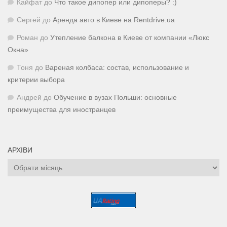
Кайфат
до
Что такое дипопер или дипоперы? :)
Сергей
до
Аренда авто в Киеве на Rentdrive.ua
Роман
до
Утепление балкона в Киеве от компании «Люкс
Окна»
Тоня
до
Вареная колбаса: состав, использование и
критерии выбора
Андрей
до
Обучение в вузах Польши: основные
преимущества для иностранцев
АРХІВИ
Архіви