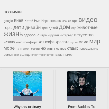
ПОЗНАЧКИ
видео
Киев
google
Китай
Нью-Йорк
арт
Украина
Япония
дом
дети
дизайн
горы
животные
для детей
еда
жизнь
искусство
здоровье
игра
игрушки
интерьер
мир
кофе
красота
мама
кот
казино
комфорт
кино
кухня
море
ню
опыт
отдых
остров
на пляже
понедельник
новости
семья
солнце
туалет
юмор
снег
спорт
творчество