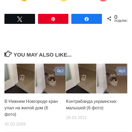
0
Tвітнути
Pin
Поділитися
ПОДІЛИСЬ
YOU MAY ALSO LIKE...
2
0
В Нижнем Новгороде кран
Контрабанда украинских
упал на жилой дом (6
малышей (6 фото)
фото)
26.03.2011
30.03.2009