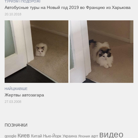
ТУРИЗМ І ПОДОРОЖІ
Автобусные туры на Новый год 2019 во Францию из Харькова
20.10.2018
НАЙЦІКАВІШЕ
Жертвы автозагара
27.03.2008
ПОЗНАЧКИ
видео
Киев
google
Китай
Нью-Йорк
арт
Украина
Япония