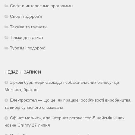
Софт и интересные программы
Спорт і здоров'я
Техніка та гаджети
Тільки для дівчат
Туризм і подорожі
НЕДАВНІ ЗАПИСИ
Зіркові бурі, мери-авокадо і собака-власник бізнесу- це
Мексика, братан!
Електрокотел — що це, як працює, особливості виробництва
та вибір сучасного споживача
Сфінкс мовчить, але інтернет регоче: топ-5 найсмішніших
новин Єгипту 27 липня