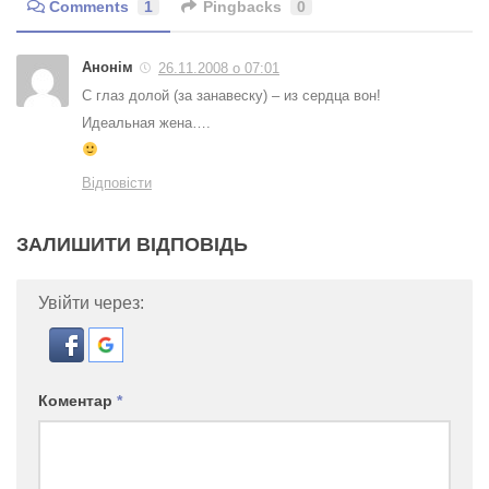
Comments
1
Pingbacks
0
Анонім
26.11.2008 о 07:01
С глаз долой (за занавеску) – из сердца вон!
Идеальная жена….
Відповісти
ЗАЛИШИТИ ВІДПОВІДЬ
Увійти через:
Коментар
*