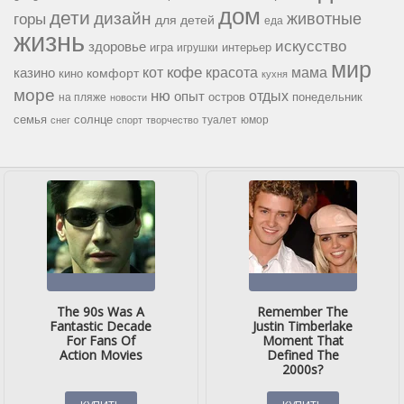
дом
дети
дизайн
горы
животные
для детей
еда
жизнь
искусство
здоровье
игра
игрушки
интерьер
мир
кофе
красота
мама
кот
казино
комфорт
кино
кухня
море
ню
опыт
отдых
остров
на пляже
понедельник
новости
семья
солнце
туалет
юмор
снег
спорт
творчество