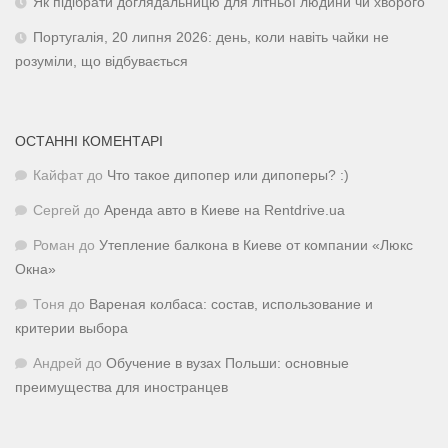
Як підібрати доглядальницю для літньої людини чи хворого
Португалія, 20 липня 2026: день, коли навіть чайки не
розуміли, що відбувається
ОСТАННІ КОМЕНТАРІ
Кайфат
до
Что такое дипопер или дипоперы? :)
Сергей
до
Аренда авто в Киеве на Rentdrive.ua
Роман
до
Утепление балкона в Киеве от компании «Люкс
Окна»
Тоня
до
Вареная колбаса: состав, использование и
критерии выбора
Андрей
до
Обучение в вузах Польши: основные
преимущества для иностранцев