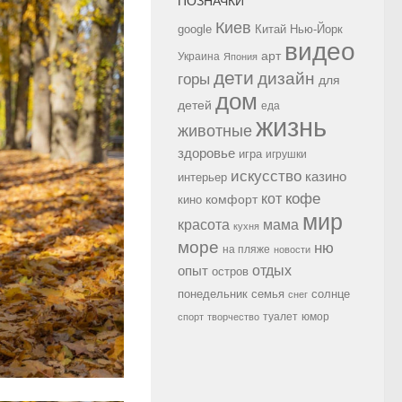
ПОЗНАЧКИ
Киев
google
Китай
Нью-Йорк
видео
арт
Украина
Япония
дети
дизайн
горы
для
дом
детей
еда
жизнь
животные
здоровье
игра
игрушки
искусство
казино
интерьер
кофе
кот
комфорт
кино
мир
красота
мама
кухня
море
ню
на пляже
новости
опыт
отдых
остров
семья
солнце
понедельник
снег
туалет
юмор
спорт
творчество