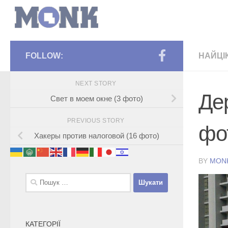
FOLLOW:
НАЙЦІ
NEXT STORY
Де
Свет в моем окне (3 фото)
PREVIOUS STORY
фо
Хакеры против налоговой (16 фото)
BY
MON
Пошук:
КАТЕГОРІЇ