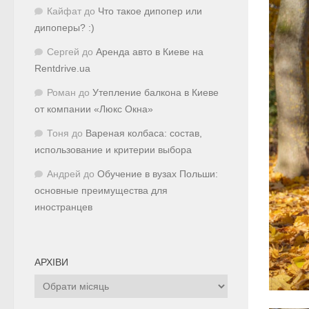
Кайфат
до
Что такое дипопер или
дипоперы? :)
Сергей
до
Аренда авто в Киеве на
Rentdrive.ua
Роман
до
Утепление балкона в Киеве
от компании «Люкс Окна»
Тоня
до
Вареная колбаса: состав,
использование и критерии выбора
Андрей
до
Обучение в вузах Польши:
основные преимущества для
иностранцев
АРХІВИ
Архіви