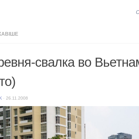
С
КАВІШЕ
ревня-свалка во Вьетна
то)
K
·
26.11.2008