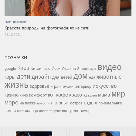
НАЙЦІКАВІШЕ
Красота природы на фотографиях из сети
08.10.2021
ПОЗНАЧКИ
видео
Киев
google
Китай
Нью-Йорк
арт
Украина
Япония
дом
дети
дизайн
горы
животные
для детей
еда
жизнь
искусство
здоровье
игра
игрушки
интерьер
мир
кофе
красота
мама
кот
казино
комфорт
кино
кухня
море
ню
опыт
отдых
остров
на пляже
понедельник
новости
семья
солнце
туалет
юмор
снег
спорт
творчество