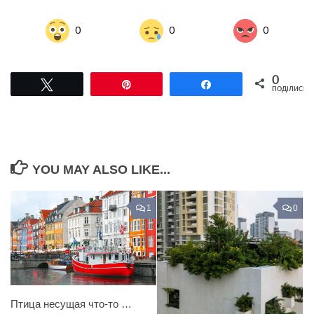
0
0
0
0
Tвітнути
Pin
Поділитися
ПОДІЛИСЬ
YOU MAY ALSO LIKE...
1
0
Птица несущая что-то …