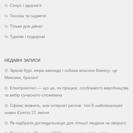
Спорт і здоров'я
Техніка та гаджети
Тільки для дівчат
Туризм і подорожі
НЕДАВНІ ЗАПИСИ
Зіркові бурі, мери-авокадо і собака-власник бізнесу- це
Мексика, братан!
Електрокотел — що це, як працює, особливості виробництва
та вибір сучасного споживача
Сфінкс мовчить, але інтернет регоче: топ-5 найсмішніших
новин Єгипту 27 липня
Як підібрати доглядальницю для літньої людини чи хворого