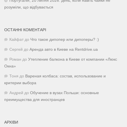
Португалія, 20 липня 2026: день, коли навіть чайки не
розуміли, що відбувається
ОСТАННІ КОМЕНТАРІ
Кайфат
до
Что такое дипопер или дипоперы? :)
Сергей
до
Аренда авто в Киеве на Rentdrive.ua
Роман
до
Утепление балкона в Киеве от компании «Люкс
Окна»
Тоня
до
Вареная колбаса: состав, использование и
критерии выбора
Андрей
до
Обучение в вузах Польши: основные
преимущества для иностранцев
АРХІВИ