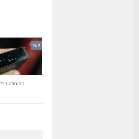
0
ает чаво-то…