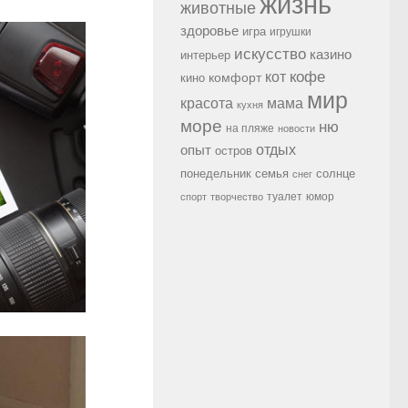
жизнь
животные
здоровье
игра
игрушки
искусство
казино
интерьер
кофе
кот
комфорт
кино
мир
красота
мама
кухня
море
ню
на пляже
новости
опыт
отдых
остров
семья
солнце
понедельник
снег
туалет
юмор
спорт
творчество