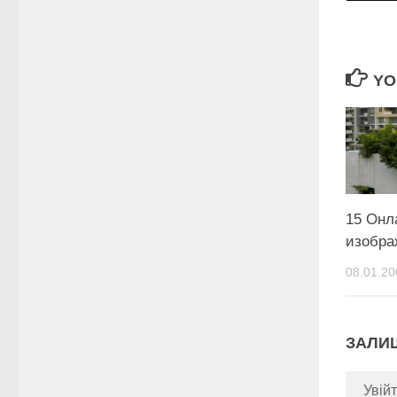
YO
15 Онл
изобра
08.01.20
ЗАЛИ
Увійт