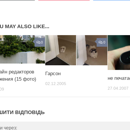
Share on Pinterest
U MAY ALSO LIKE...
0
0
айн редакторов
Гарсон
не печат
жения (15 фото)
02.12.2005
27.04.2007
09
ШИТИ ВІДПОВІДЬ
и через: