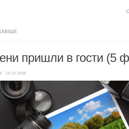
С
КАВІШЕ
ени пришли в гости (5 ф
K
·
24.10.2008