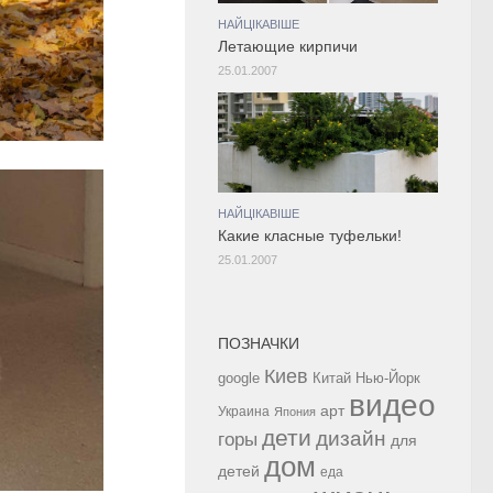
НАЙЦІКАВІШЕ
Летающие кирпичи
25.01.2007
НАЙЦІКАВІШЕ
Какие класные туфельки!
25.01.2007
ПОЗНАЧКИ
Киев
google
Китай
Нью-Йорк
видео
арт
Украина
Япония
дети
дизайн
горы
для
дом
детей
еда