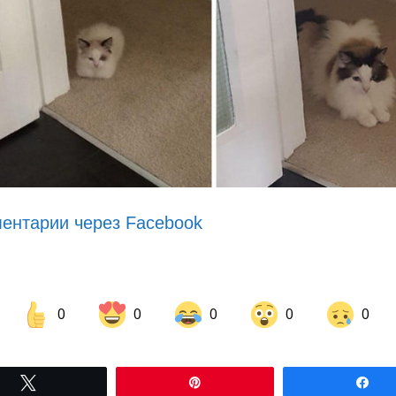
ентарии через Facebook
0
0
0
0
0
Share on Facebook
Share on LinkedIn
Tвітнути
Pin
По