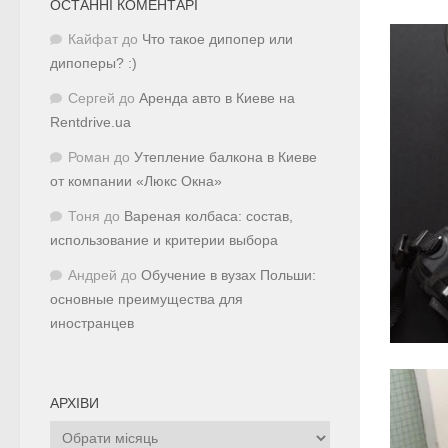
ОСТАННІ КОМЕНТАРІ
Кайфат
до
Что такое дипопер или
дипоперы? :)
Сергей
до
Аренда авто в Киеве на
Rentdrive.ua
Роман
до
Утепление балкона в Киеве
от компании «Люкс Окна»
Тоня
до
Вареная колбаса: состав,
использование и критерии выбора
Андрей
до
Обучение в вузах Польши:
основные преимущества для
иностранцев
АРХІВИ
Архіви