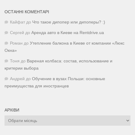
ОСТАННІ КОМЕНТАРІ
Кайфат
до
Что такое дипопер или дипоперы? :)
Сергей
до
Аренда авто в Киеве на Rentdrive.ua
Роман
до
Утепление балкона в Киеве от компании «Люкс
Окна»
Тоня
до
Вареная колбаса: состав, использование и
критерии выбора
Андрей
до
Обучение в вузах Польши: основные
преимущества для иностранцев
АРХІВИ
Архіви