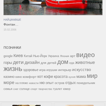
НАЙЦІКАВІШЕ
Фонтан…
15.02.2006
ПОЗНАЧКИ
видео
Киев
google
Китай
Нью-Йорк
арт
Украина
Япония
дом
дети
дизайн
горы
животные
для детей
еда
жизнь
искусство
здоровье
игра
игрушки
интерьер
мир
кофе
красота
мама
кот
казино
комфорт
кино
кухня
море
ню
опыт
отдых
остров
на пляже
понедельник
новости
семья
солнце
туалет
юмор
снег
спорт
творчество