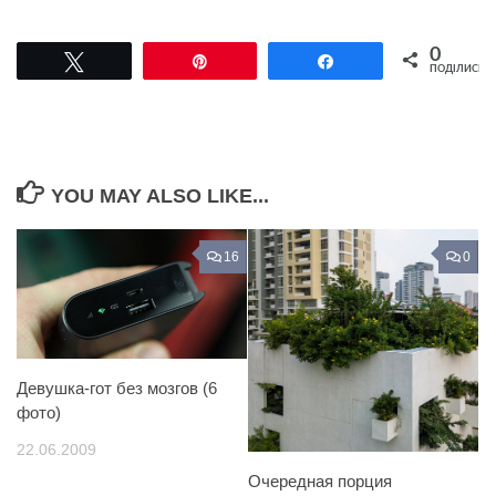
0
Tвітнути
Pin
Поділитися
ПОДІЛИСЬ
YOU MAY ALSO LIKE...
16
0
Девушка-гот без мозгов (6
фото)
22.06.2009
Очередная порция