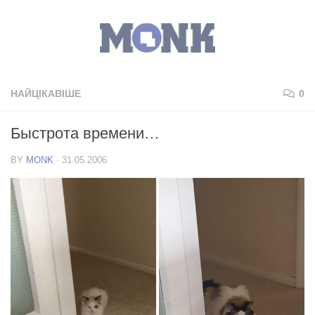
НАЙЦІКАВІШЕ
0
Быстрота времени…
BY
MONK
·
31.05.2006