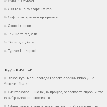
Новини з мережі
Світ казино та азартних ігор
Софт и интересные программы
Спорт і здоров'я
Техніка та гаджети
Тільки для дівчат
Туризм і подорожі
НЕДАВНІ ЗАПИСИ
Зіркові бурі, мери-авокадо і собака-власник бізнесу- це
Мексика, братан!
Електрокотел — що це, як працює, особливості виробництва
та вибір сучасного споживача
Сфінкс мовчить, але інтернет регоче: топ-5 найсмішніших