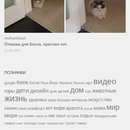
НАЙЦІКАВІШЕ
Отмазка для Босса, прислал vvn
21.03.2007
ПОЗНАЧКИ
видео
Киев
google
Китай
Нью-Йорк
арт
Украина
Япония
дом
дети
дизайн
горы
животные
для детей
еда
жизнь
искусство
здоровье
игра
игрушки
интерьер
мир
кофе
красота
мама
кот
казино
комфорт
кино
кухня
море
ню
опыт
отдых
остров
на пляже
понедельник
новости
семья
солнце
туалет
юмор
снег
спорт
творчество