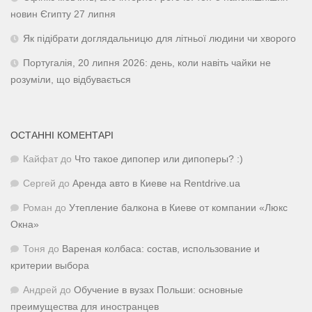
новин Єгипту 27 липня
Як підібрати доглядальницю для літньої людини чи хворого
Португалія, 20 липня 2026: день, коли навіть чайки не
розуміли, що відбувається
ОСТАННІ КОМЕНТАРІ
Кайфат
до
Что такое дипопер или дипоперы? :)
Сергей
до
Аренда авто в Киеве на Rentdrive.ua
Роман
до
Утепление балкона в Киеве от компании «Люкс
Окна»
Тоня
до
Вареная колбаса: состав, использование и
критерии выбора
Андрей
до
Обучение в вузах Польши: основные
преимущества для иностранцев