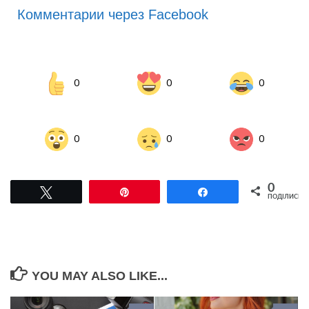
Комментарии через Facebook
0
0
0
0
0
0
0
Tвітнути
Pin
Поділитися
ПОДІЛИСЬ
YOU MAY ALSO LIKE...