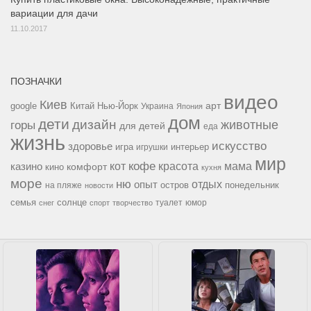
вариации для дачи
11.10.2017
ПОЗНАЧКИ
видео
Киев
google
Китай
Нью-Йорк
арт
Украина
Япония
дом
дети
дизайн
горы
животные
для детей
еда
жизнь
искусство
здоровье
игра
игрушки
интерьер
мир
кофе
красота
мама
кот
казино
комфорт
кино
кухня
море
ню
опыт
отдых
остров
на пляже
понедельник
новости
семья
солнце
туалет
юмор
снег
спорт
творчество