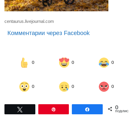
centaurus.livejournal.com
Комментарии через Facebook
0
0
0
0
0
0
0
Tвітнути
Pin
Поділитися
ПОДІЛИСЬ