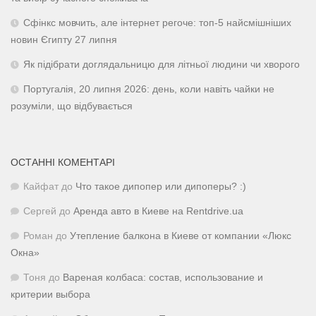
Сфінкс мовчить, але інтернет регоче: топ-5 найсмішніших
новин Єгипту 27 липня
Як підібрати доглядальницю для літньої людини чи хворого
Португалія, 20 липня 2026: день, коли навіть чайки не
розуміли, що відбувається
ОСТАННІ КОМЕНТАРІ
Кайфат
до
Что такое дипопер или дипоперы? :)
Сергей
до
Аренда авто в Киеве на Rentdrive.ua
Роман
до
Утепление балкона в Киеве от компании «Люкс
Окна»
Тоня
до
Вареная колбаса: состав, использование и
критерии выбора