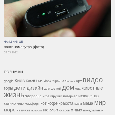
НАЙЦІКАВІШЕ
почти камасутра (фото)
05.03.2012
ПОЗНАЧКИ
видео
Киев
google
Китай
Нью-Йорк
арт
Украина
Япония
дом
дети
дизайн
горы
животные
для детей
еда
жизнь
искусство
здоровье
игра
игрушки
интерьер
мир
кофе
красота
мама
кот
казино
комфорт
кино
кухня
море
ню
опыт
отдых
остров
на пляже
понедельник
новости