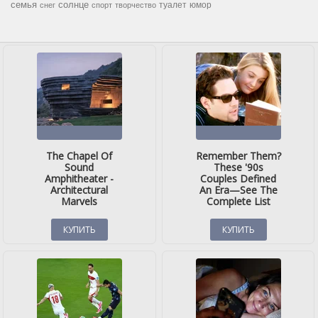
семья
солнце
туалет
юмор
снег
спорт
творчество