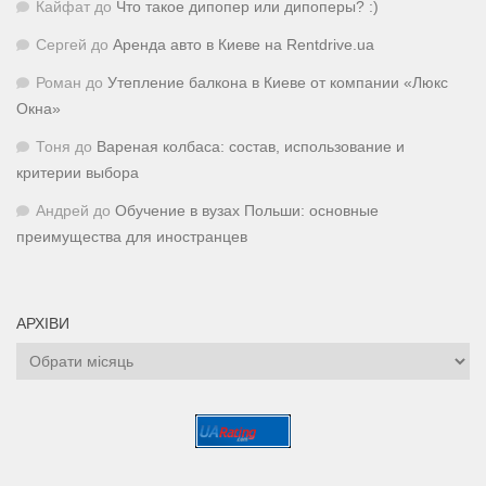
Кайфат
до
Что такое дипопер или дипоперы? :)
Сергей
до
Аренда авто в Киеве на Rentdrive.ua
Роман
до
Утепление балкона в Киеве от компании «Люкс
Окна»
Тоня
до
Вареная колбаса: состав, использование и
критерии выбора
Андрей
до
Обучение в вузах Польши: основные
преимущества для иностранцев
АРХІВИ
Архіви