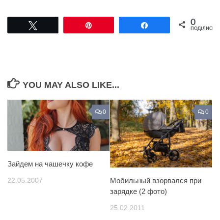
0
Tвітнути
Pin
Поділитися
ПОДІЛИСЬ
YOU MAY ALSO LIKE...
0
0
Зайдем на чашечку кофе
22.05.2007
Мобильный взорвался при
зарядке (2 фото)
25.02.2011