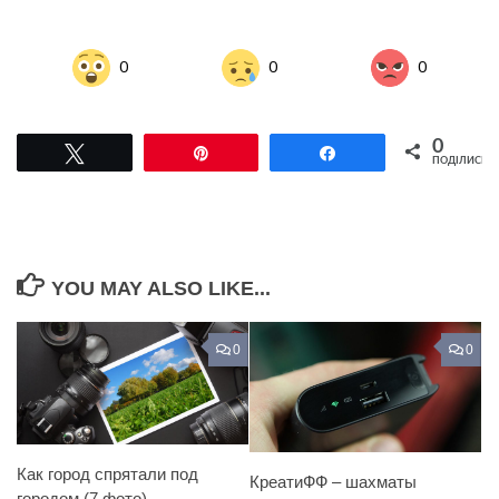
0
0
0
0
Tвітнути
Pin
Поділитися
ПОДІЛИСЬ
YOU MAY ALSO LIKE...
0
0
Как город спрятали под
КреатиФФ – шахматы
городом (7 фото)