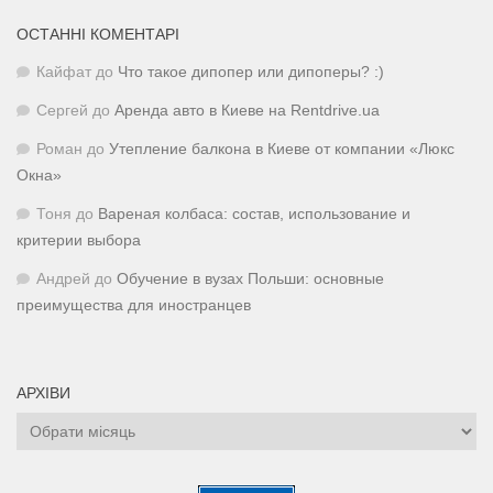
ОСТАННІ КОМЕНТАРІ
Кайфат
до
Что такое дипопер или дипоперы? :)
Сергей
до
Аренда авто в Киеве на Rentdrive.ua
Роман
до
Утепление балкона в Киеве от компании «Люкс
Окна»
Тоня
до
Вареная колбаса: состав, использование и
критерии выбора
Андрей
до
Обучение в вузах Польши: основные
преимущества для иностранцев
АРХІВИ
Архіви