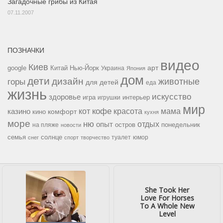
Загадочные грибы из Китая
07.11.2007
ПОЗНАЧКИ
видео
Киев
google
Китай
Нью-Йорк
арт
Украина
Япония
дом
дети
дизайн
горы
животные
для детей
еда
жизнь
искусство
здоровье
игра
игрушки
интерьер
мир
кофе
красота
мама
кот
казино
комфорт
кино
кухня
море
ню
опыт
отдых
остров
на пляже
понедельник
новости
семья
солнце
туалет
юмор
снег
спорт
творчество