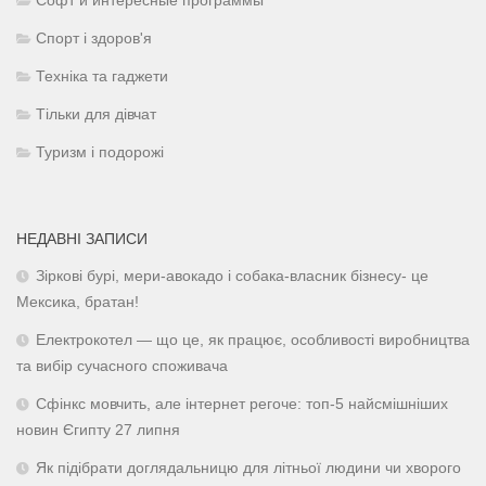
Софт и интересные программы
Спорт і здоров'я
Техніка та гаджети
Тільки для дівчат
Туризм і подорожі
НЕДАВНІ ЗАПИСИ
Зіркові бурі, мери-авокадо і собака-власник бізнесу- це
Мексика, братан!
Електрокотел — що це, як працює, особливості виробництва
та вибір сучасного споживача
Сфінкс мовчить, але інтернет регоче: топ-5 найсмішніших
новин Єгипту 27 липня
Як підібрати доглядальницю для літньої людини чи хворого