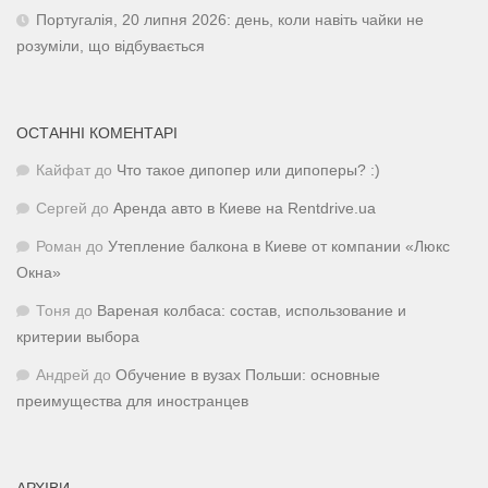
Португалія, 20 липня 2026: день, коли навіть чайки не
розуміли, що відбувається
ОСТАННІ КОМЕНТАРІ
Кайфат
до
Что такое дипопер или дипоперы? :)
Сергей
до
Аренда авто в Киеве на Rentdrive.ua
Роман
до
Утепление балкона в Киеве от компании «Люкс
Окна»
Тоня
до
Вареная колбаса: состав, использование и
критерии выбора
Андрей
до
Обучение в вузах Польши: основные
преимущества для иностранцев