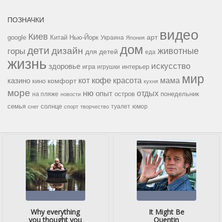
ПОЗНАЧКИ
видео
Киев
google
Китай
Нью-Йорк
арт
Украина
Япония
дом
дети
дизайн
горы
животные
для детей
еда
жизнь
искусство
здоровье
игра
игрушки
интерьер
мир
кофе
красота
мама
кот
казино
комфорт
кино
кухня
море
ню
опыт
отдых
остров
на пляже
понедельник
новости
семья
солнце
туалет
юмор
снег
спорт
творчество