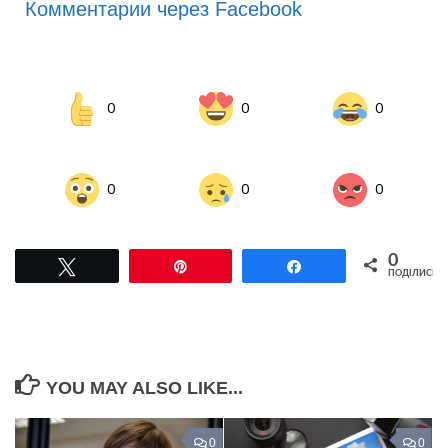
Комментарии через Facebook
0
0
0
0
0
0
0
Tвітнути
Pin
Поділитися
ПОДІЛИСЬ
YOU MAY ALSO LIKE...
0
0