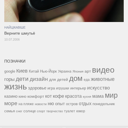
НАЙЦІКАВІШЕ
Верните шмутьё
10.07.2006
ПОЗНАЧКИ
видео
Киев
google
Китай
Нью-Йорк
арт
Украина
Япония
дом
дети
дизайн
горы
животные
для детей
еда
жизнь
искусство
здоровье
игра
игрушки
интерьер
мир
кофе
красота
мама
кот
казино
комфорт
кино
кухня
море
ню
опыт
отдых
остров
на пляже
понедельник
новости
семья
солнце
туалет
юмор
снег
спорт
творчество