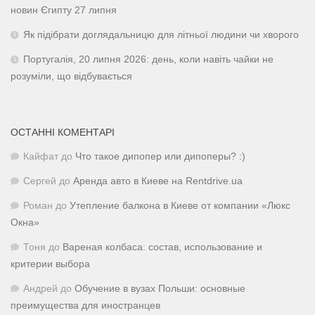
новин Єгипту 27 липня
Як підібрати доглядальницю для літньої людини чи хворого
Португалія, 20 липня 2026: день, коли навіть чайки не
розуміли, що відбувається
ОСТАННІ КОМЕНТАРІ
Кайфат
до
Что такое дипопер или дипоперы? :)
Сергей
до
Аренда авто в Киеве на Rentdrive.ua
Роман
до
Утепление балкона в Киеве от компании «Люкс
Окна»
Тоня
до
Вареная колбаса: состав, использование и
критерии выбора
Андрей
до
Обучение в вузах Польши: основные
преимущества для иностранцев