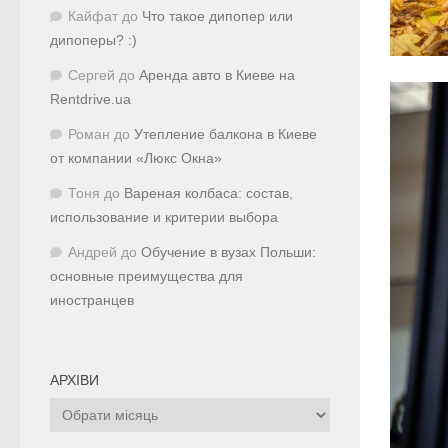
Кайфат
до
Что такое дипопер или
дипоперы? :)
Сергей
до
Аренда авто в Киеве на
Rentdrive.ua
Роман
до
Утепление балкона в Киеве
от компании «Люкс Окна»
Тоня
до
Вареная колбаса: состав,
использование и критерии выбора
Андрей
до
Обучение в вузах Польши:
основные преимущества для
иностранцев
АРХІВИ
Архіви