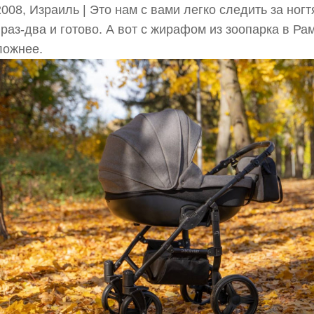
2008, Израиль | Это нам с вами легко следить за ног
 раз-два и готово. А вот с жирафом из зоопарка в Ра
ложнее.