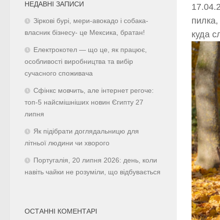
НЕДАВНІ ЗАПИСИ
17.04.
пилка,
Зіркові бурі, мери-авокадо і собака-
власник бізнесу- це Мексика, братан!
куда с
Електрокотел — що це, як працює,
особливості виробництва та вибір
сучасного споживача
Сфінкс мовчить, але інтернет регоче:
топ-5 найсмішніших новин Єгипту 27
липня
Як підібрати доглядальницю для
літньої людини чи хворого
Португалія, 20 липня 2026: день, коли
навіть чайки не розуміли, що відбувається
ОСТАННІ КОМЕНТАРІ