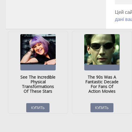
Цей сай
дані ва