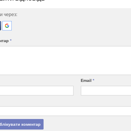
и через:
нтар
*
Email
*