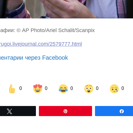
афии: © AP Photo/Ariel Schalit/Scanpix
drugoi.livejournal.com/2579777.html
ентарии через Facebook
0
0
0
0
0
Share on Facebook
Share on LinkedIn
Tвітнути
Pin
По
Share on Pinterest