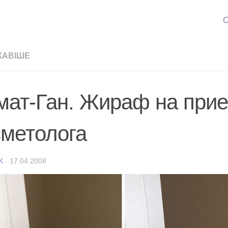
С
КАВІШЕ
мат-Ган. Жираф на прие
сметолога
K
·
17.04.2008