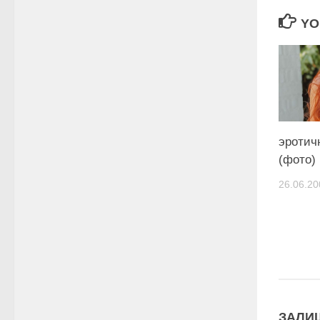
YO
эротич
(фото)
26.06.20
ЗАЛИ