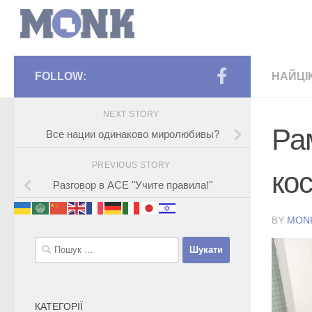
FOLLOW:
НАЙЦІ
NEXT STORY
Ра
Все нации одинаково миролюбивы?
PREVIOUS STORY
ко
Разговор в АСЕ "Учите правила!"
BY
MON
Пошук:
КАТЕГОРІЇ