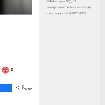
опыт
отдых
остров
семья
солнце
понедельник
снег
туалет
юмор
спорт
творчество
0
Share on Twitter
0
ділитися
ПОДІЛИСЬ