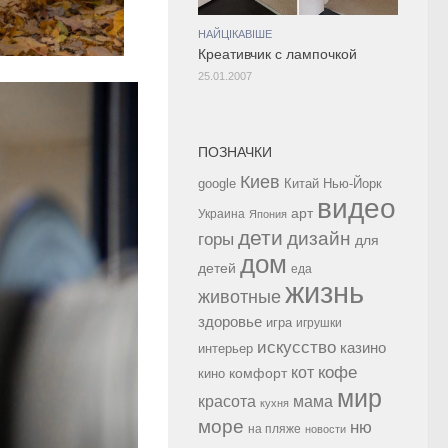
НАЙЦІКАВІШЕ
Креативчик с лампочкой
25.01.2007
ПОЗНАЧКИ
Киев
google
Китай
Нью-Йорк
видео
арт
Украина
Япония
дети
дизайн
горы
для
дом
детей
еда
жизнь
животные
здоровье
игра
игрушки
искусство
казино
интерьер
кофе
кот
комфорт
кино
мир
красота
мама
кухня
море
ню
на пляже
новости