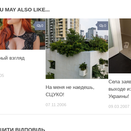
U MAY ALSO LIKE...
0
0
ный взгляд
05
Села зая
На меня не наедешь,
выходе и
СЦУКО!
Украины!
07.11.2006
09.03.2007
ШИТИ ВІДПОВІДЬ