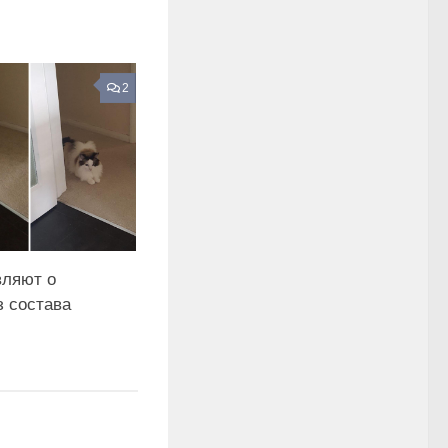
2
вляют о
з состава