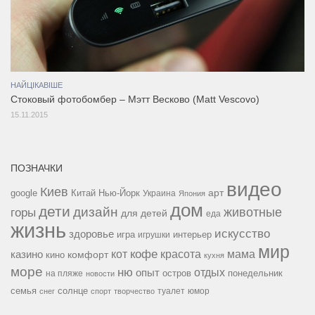
НАЙЦІКАВІШЕ
Стоковый фотобомбер – Мэтт Весково (Matt Vescovo)
15.11.2015
ПОЗНАЧКИ
видео
Киев
google
Китай
Нью-Йорк
арт
Украина
Япония
дом
дети
дизайн
горы
животные
для детей
еда
жизнь
искусство
здоровье
игра
игрушки
интерьер
мир
кофе
красота
мама
кот
казино
комфорт
кино
кухня
море
ню
опыт
отдых
остров
на пляже
понедельник
новости
семья
солнце
туалет
юмор
снег
спорт
творчество