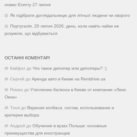
новин Єгипту 27 липня
Як підібрати доглядальницю для літньої людини чи хворого
Португалія, 20 липня 2026: день, коли навіть чайки не
розуміли, що відбувається
ОСТАННІ КОМЕНТАРІ
Кайфат
до
Что такое дипопер или дипоперы? :)
Сергей
до
Аренда авто в Киеве на Rentdrive.ua
Роман
до
Утепление балкона в Киеве от компании «Люкс
Окна»
Тоня
до
Вареная колбаса: состав, использование и
критерии выбора
Андрей
до
Обучение в вузах Польши: основные
преимущества для иностранцев