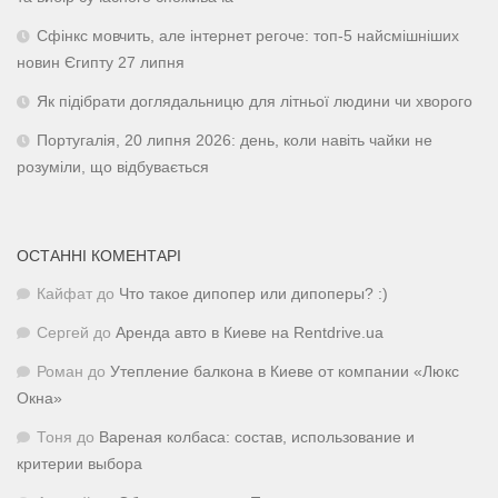
Сфінкс мовчить, але інтернет регоче: топ-5 найсмішніших
новин Єгипту 27 липня
Як підібрати доглядальницю для літньої людини чи хворого
Португалія, 20 липня 2026: день, коли навіть чайки не
розуміли, що відбувається
ОСТАННІ КОМЕНТАРІ
Кайфат
до
Что такое дипопер или дипоперы? :)
Сергей
до
Аренда авто в Киеве на Rentdrive.ua
Роман
до
Утепление балкона в Киеве от компании «Люкс
Окна»
Тоня
до
Вареная колбаса: состав, использование и
критерии выбора