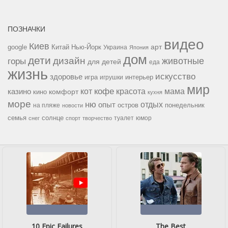
ПОЗНАЧКИ
видео
Киев
google
Китай
Нью-Йорк
арт
Украина
Япония
дом
дети
дизайн
горы
животные
для детей
еда
жизнь
искусство
здоровье
игра
игрушки
интерьер
мир
кофе
красота
мама
кот
казино
комфорт
кино
кухня
море
ню
опыт
отдых
остров
на пляже
понедельник
новости
семья
солнце
туалет
юмор
снег
спорт
творчество