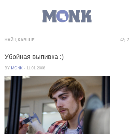
НАЙЦІКАВІШЕ
2
Убойная выпивка :)
BY
MONK
·
11.01.2008