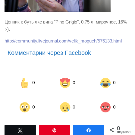
Ценник к бутылке вина "Pino Grigio", 0,75 л, марочное, 16%
:-).
http://community.livejournal.com/velik_moguch/576133.html
Комментарии через Facebook
0
0
0
0
0
0
0
Tвітнути
Pin
Поділитися
ПОДІЛИСЬ