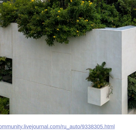
community.livejournal.com/ru_auto/9338305.html