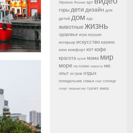
видео
арт
Украина
Япония
дети
дизайн
горы
для
дом
детей
еда
жизнь
животные
здоровье
игра
игрушки
искусство
казино
интерьер
кофе
кот
комфорт
кино
мир
красота
мама
кухня
море
ню
на пляже
новости
опыт
отдых
остров
семья
солнце
понедельник
снег
туалет
юмор
спорт
творчество