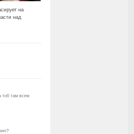
асирует на
пасти над
а тоб там всем
рил?