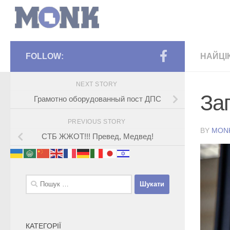
FOLLOW:
НАЙЦІ
NEXT STORY
За
Грамотно оборудованный пост ДПС
PREVIOUS STORY
BY
MON
СТБ ЖЖОТ!!! Превед, Медвед!
Пошук:
КАТЕГОРІЇ