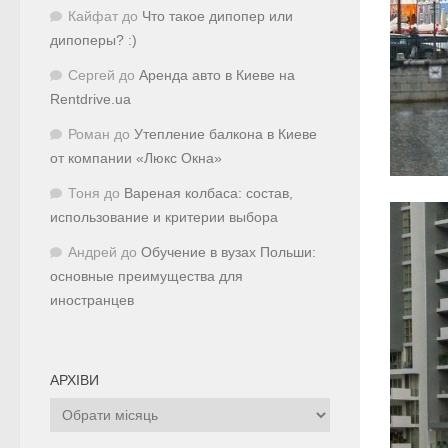
Кайфат
до
Что такое дипопер или
дипоперы? :)
Сергей
до
Аренда авто в Киеве на
Rentdrive.ua
Роман
до
Утепление балкона в Киеве
от компании «Люкс Окна»
Тоня
до
Вареная колбаса: состав,
использование и критерии выбора
Андрей
до
Обучение в вузах Польши:
основные преимущества для
иностранцев
АРХІВИ
Архіви