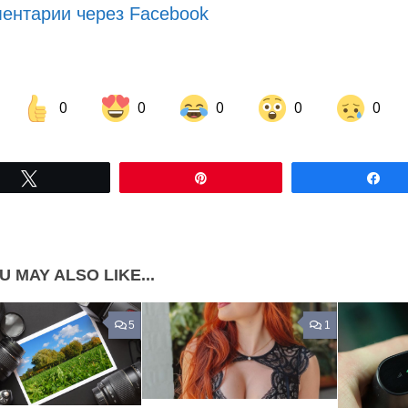
ентарии через Facebook
0
0
0
0
0
Share on Facebook
Share on LinkedIn
Tвітнути
Pin
По
Share on Pinterest
U MAY ALSO LIKE...
5
1