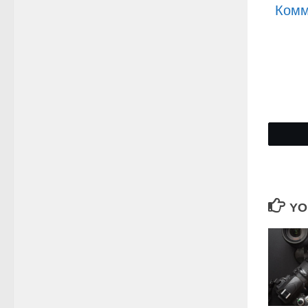
Комм
YO