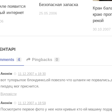
Безопасная запаска
иле появится
Кран бал
ый интернет
25.05.2006
краю про
рекой
06
30.10.2007
ЕНТАРІ
mments
4
Pingbacks
0
Анонім
11.12.2007 о 18:30
вот тупорылое блондинко,ей повезло что шланги не порвались,
пиздец мог приснится.
Відповісти
Анонім
11.12.2007 о 18:59
Посмотрите первое фото у нее ноги кривые кто ей машину пода