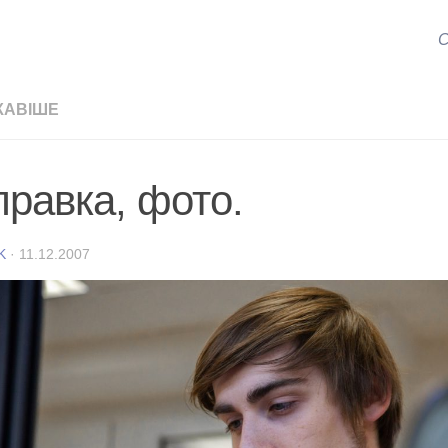
С
КАВІШЕ
правка, фото.
K
·
11.12.2007