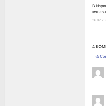
В Изра
кошерн
26.02.20
4 КОМ
Co