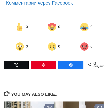
Комментарии через Facebook
0
0
0
0
0
0
0
Tвітнути
Pin
Поділитися
ПОДІЛИСЬ
YOU MAY ALSO LIKE...
0
1