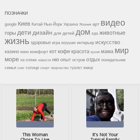
ПОЗНАЧКИ
видео
Киев
google
Китай
Нью-Йорк
арт
Украина
Япония
дом
дети
дизайн
горы
животные
для детей
еда
жизнь
искусство
здоровье
игра
игрушки
интерьер
мир
кофе
красота
мама
кот
казино
комфорт
кино
кухня
море
ню
опыт
отдых
остров
на пляже
понедельник
новости
семья
солнце
туалет
юмор
снег
спорт
творчество