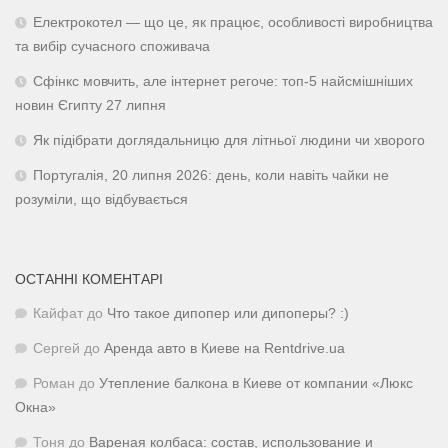
Електрокотел — що це, як працює, особливості виробництва
та вибір сучасного споживача
Сфінкс мовчить, але інтернет регоче: топ-5 найсмішніших
новин Єгипту 27 липня
Як підібрати доглядальницю для літньої людини чи хворого
Португалія, 20 липня 2026: день, коли навіть чайки не
розуміли, що відбувається
ОСТАННІ КОМЕНТАРІ
Кайфат
до
Что такое дипопер или дипоперы? :)
Сергей
до
Аренда авто в Киеве на Rentdrive.ua
Роман
до
Утепление балкона в Киеве от компании «Люкс
Окна»
Тоня
до
Вареная колбаса: состав, использование и