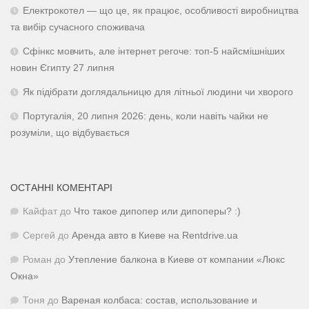
Електрокотел — що це, як працює, особливості виробництва
та вибір сучасного споживача
Сфінкс мовчить, але інтернет регоче: топ-5 найсмішніших
новин Єгипту 27 липня
Як підібрати доглядальницю для літньої людини чи хворого
Португалія, 20 липня 2026: день, коли навіть чайки не
розуміли, що відбувається
ОСТАННІ КОМЕНТАРІ
Кайфат
до
Что такое дипопер или дипоперы? :)
Сергей
до
Аренда авто в Киеве на Rentdrive.ua
Роман
до
Утепление балкона в Киеве от компании «Люкс
Окна»
Тоня
до
Вареная колбаса: состав, использование и