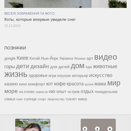
ВЕСЕЛІ ЗОБРАЖЕННЯ ТА ФОТО
Коты, которые впервые увидели снег
22.12.2019
ПОЗНАЧКИ
видео
Киев
google
Китай
Нью-Йорк
арт
Украина
Япония
дом
дети
дизайн
горы
животные
для детей
еда
жизнь
искусство
здоровье
игра
игрушки
интерьер
мир
кофе
красота
мама
кот
казино
комфорт
кино
кухня
море
ню
опыт
отдых
остров
на пляже
понедельник
новости
семья
солнце
туалет
юмор
снег
спорт
творчество