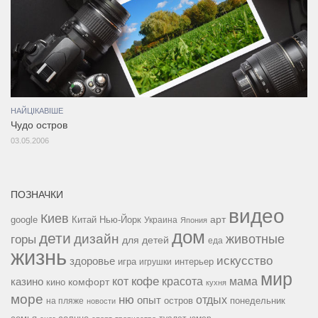
НАЙЦІКАВІШЕ
Чудо остров
03.05.2006
ПОЗНАЧКИ
видео
Киев
google
Китай
Нью-Йорк
арт
Украина
Япония
дом
дети
дизайн
горы
животные
для детей
еда
жизнь
искусство
здоровье
игра
игрушки
интерьер
мир
кофе
красота
мама
кот
казино
комфорт
кино
кухня
море
ню
опыт
отдых
остров
на пляже
понедельник
новости