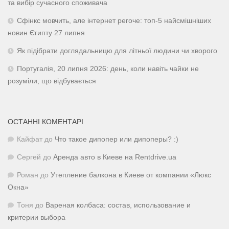
та вибір сучасного споживача
Сфінкс мовчить, але інтернет регоче: топ-5 найсмішніших
новин Єгипту 27 липня
Як підібрати доглядальницю для літньої людини чи хворого
Португалія, 20 липня 2026: день, коли навіть чайки не
розуміли, що відбувається
ОСТАННІ КОМЕНТАРІ
Кайфат
до
Что такое дипопер или дипоперы? :)
Сергей
до
Аренда авто в Киеве на Rentdrive.ua
Роман
до
Утепление балкона в Киеве от компании «Люкс
Окна»
Тоня
до
Вареная колбаса: состав, использование и
критерии выбора