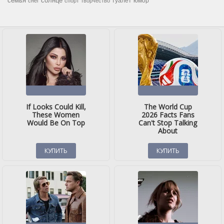
семья
солнце
туалет
юмор
снег
спорт
творчество