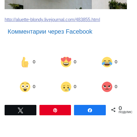
http://aluette-blondy.livejournal.com/483855.html
Комментарии через Facebook
0
0
0
0
0
0
0
Tвітнути
Pin
Поділитися
ПОДІЛИСЬ