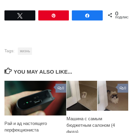
0
Tвітнути
Pin
Поділитися
ПОДІЛИСЬ
Tags:
жизнь
YOU MAY ALSO LIKE...
0
0
Машина с самым
Рай и ад настоящего
бюджетным салоном (4
перфекциониста
фото)