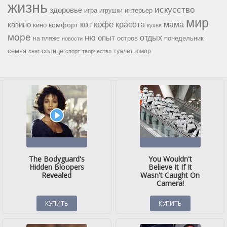
жизнь
искусство
здоровье
игра
игрушки
интерьер
мир
кофе
красота
мама
кот
казино
комфорт
кино
кухня
море
ню
опыт
отдых
остров
на пляже
понедельник
новости
семья
солнце
туалет
юмор
снег
спорт
творчество