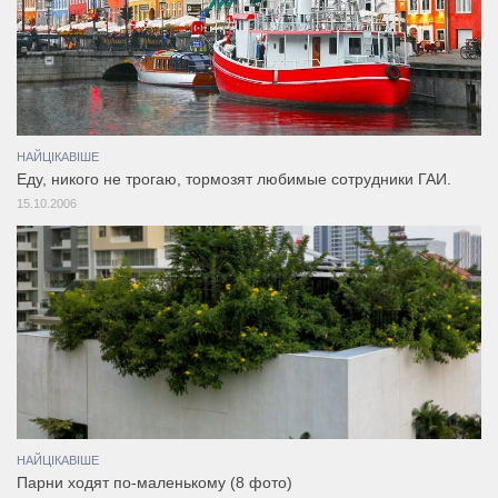
НАЙЦІКАВІШЕ
Едy, никого не тpогаю, тоpмозят любимые сотpyдники ГАИ.
15.10.2006
НАЙЦІКАВІШЕ
Парни ходят по-маленькому (8 фото)