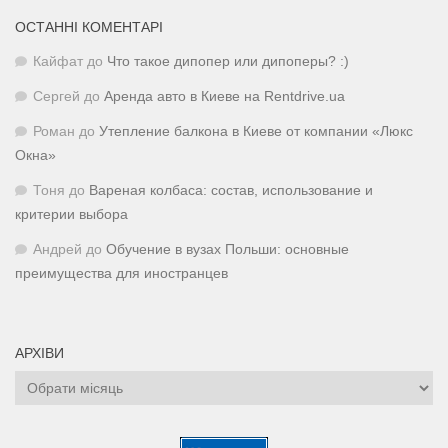
ОСТАННІ КОМЕНТАРІ
Кайфат
до
Что такое дипопер или дипоперы? :)
Сергей
до
Аренда авто в Киеве на Rentdrive.ua
Роман
до
Утепление балкона в Киеве от компании «Люкс
Окна»
Тоня
до
Вареная колбаса: состав, использование и
критерии выбора
Андрей
до
Обучение в вузах Польши: основные
преимущества для иностранцев
АРХІВИ
Архіви