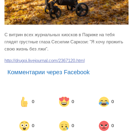
С витрин всех журнальных киосков в Париже на тебя
глядят грустные глаза Сесилии Саркози: "Я хочу прожить
свою жизнь без лжи".
http://drugoi.livejournal.com/2367120.html
Комментарии через Facebook
0
0
0
0
0
0