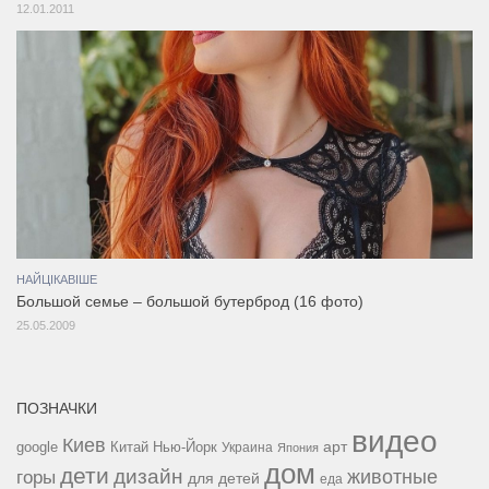
12.01.2011
НАЙЦІКАВІШЕ
Большой семье – большой бутерброд (16 фото)
25.05.2009
ПОЗНАЧКИ
видео
Киев
google
Китай
Нью-Йорк
арт
Украина
Япония
дом
дети
дизайн
горы
животные
для детей
еда