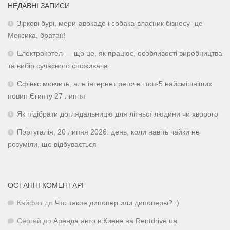
НЕДАВНІ ЗАПИСИ
Зіркові бурі, мери-авокадо і собака-власник бізнесу- це
Мексика, братан!
Електрокотел — що це, як працює, особливості виробництва
та вибір сучасного споживача
Сфінкс мовчить, але інтернет регоче: топ-5 найсмішніших
новин Єгипту 27 липня
Як підібрати доглядальницю для літньої людини чи хворого
Португалія, 20 липня 2026: день, коли навіть чайки не
розуміли, що відбувається
ОСТАННІ КОМЕНТАРІ
Кайфат
до
Что такое дипопер или дипоперы? :)
Сергей
до
Аренда авто в Киеве на Rentdrive.ua