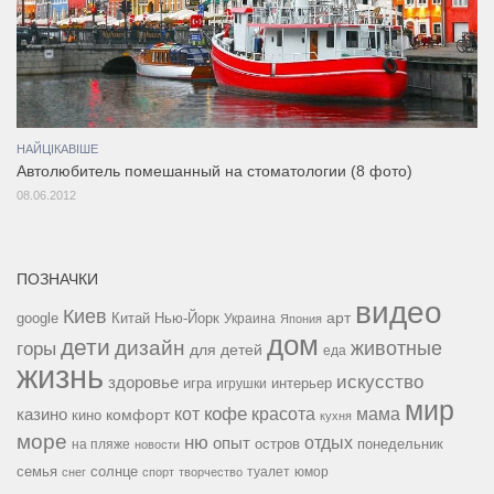
НАЙЦІКАВІШЕ
Автолюбитель помешанный на стоматологии (8 фото)
08.06.2012
ПОЗНАЧКИ
видео
Киев
google
Китай
Нью-Йорк
арт
Украина
Япония
дом
дети
дизайн
горы
животные
для детей
еда
жизнь
искусство
здоровье
игра
игрушки
интерьер
мир
кофе
красота
мама
кот
казино
комфорт
кино
кухня
море
ню
опыт
отдых
остров
на пляже
понедельник
новости
семья
солнце
туалет
юмор
снег
спорт
творчество