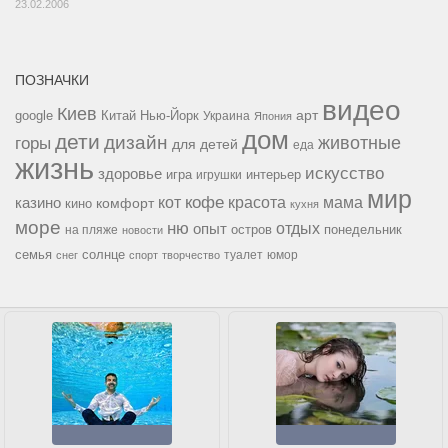
23.02.2006
ПОЗНАЧКИ
видео
Киев
google
Китай
Нью-Йорк
арт
Украина
Япония
дом
дети
дизайн
горы
животные
для детей
еда
жизнь
искусство
здоровье
игра
игрушки
интерьер
мир
кофе
красота
мама
кот
казино
комфорт
кино
кухня
море
ню
опыт
отдых
остров
на пляже
понедельник
новости
семья
солнце
туалет
юмор
снег
спорт
творчество