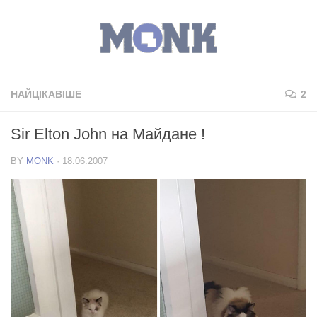
НАЙЦІКАВІШЕ
2
Sir Elton John на Майдане !
BY
MONK
·
18.06.2007