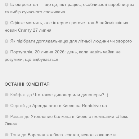
Електрокотел — що це, як працює, особливості виробництва
та вибір сучасного споживача
Сфінкс мовчить, але інтернет регоче: топ-5 найсмішніших
новин Єгипту 27 липня
Як підібрати доглядальницю для літньої людини чи хворого
Португалія, 20 липня 2026: день, коли навіть чайки не
розуміли, що відбувається
ОСТАННІ КОМЕНТАРІ
Кайфат
до
Что такое дипопер или дипоперы? :)
Сергей
до
Аренда авто в Киеве на Rentdrive.ua
Роман
до
Утепление балкона в Киеве от компании «Люкс
Окна»
Тоня
до
Вареная колбаса: состав, использование и