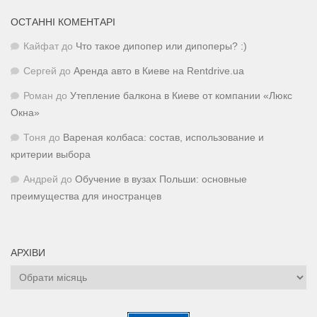
ОСТАННІ КОМЕНТАРІ
Кайфат
до
Что такое дипопер или дипоперы? :)
Сергей
до
Аренда авто в Киеве на Rentdrive.ua
Роман
до
Утепление балкона в Киеве от компании «Люкс
Окна»
Тоня
до
Вареная колбаса: состав, использование и
критерии выбора
Андрей
до
Обучение в вузах Польши: основные
преимущества для иностранцев
АРХІВИ
Архіви