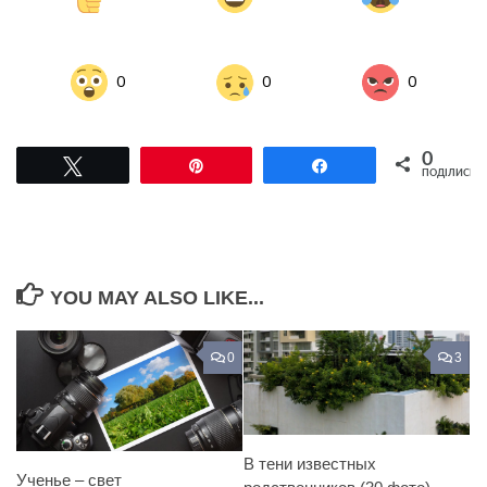
0
0
0
0
Tвітнути
Pin
Поділитися
ПОДІЛИСЬ
YOU MAY ALSO LIKE...
0
3
В тени известных
Ученье – свет