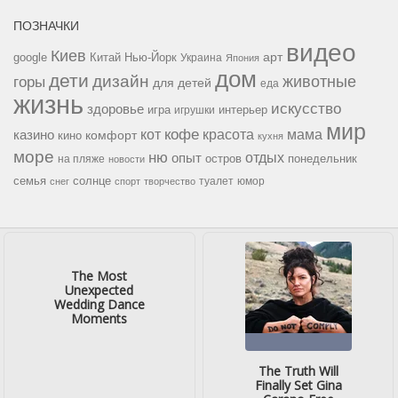
ПОЗНАЧКИ
видео
Киев
google
Китай
Нью-Йорк
арт
Украина
Япония
дом
дети
дизайн
горы
животные
для детей
еда
жизнь
искусство
здоровье
игра
игрушки
интерьер
мир
кофе
красота
мама
кот
казино
комфорт
кино
кухня
море
ню
опыт
отдых
остров
на пляже
понедельник
новости
семья
солнце
туалет
юмор
снег
спорт
творчество