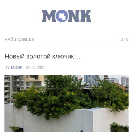
НАЙЦІКАВІШЕ
0
Новый золотой ключик…
BY
MONK
·
26.02.2007