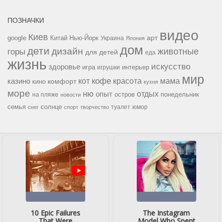
ПОЗНАЧКИ
видео
Киев
google
Китай
Нью-Йорк
арт
Украина
Япония
дом
дети
дизайн
горы
животные
для детей
еда
жизнь
искусство
здоровье
игра
игрушки
интерьер
мир
кофе
красота
мама
кот
казино
комфорт
кино
кухня
море
ню
опыт
отдых
остров
на пляже
понедельник
новости
семья
солнце
туалет
юмор
снег
спорт
творчество