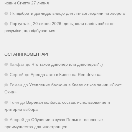
новин Єгипту 27 липня
Як підібрати доглядальницю для літньої людини чи хворого
Португалія, 20 липня 2026: день, коли навіть чайки не
розуміли, що відбувається
ОСТАННІ КОМЕНТАРІ
Кайфат
до
Что такое дипопер или дипоперы? :)
Сергей
до
Аренда авто в Киеве на Rentdrive.ua
Роман
до
Утепление балкона в Киеве от компании «Люкс
Окна»
Тоня
до
Вареная колбаса: состав, использование и
критерии выбора
Андрей
до
Обучение в вузах Польши: основные
преимущества для иностранцев